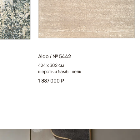
Aldo / № 5442
424 x 302 см
шерсть и бамб. шелк
1 887 000 ₽