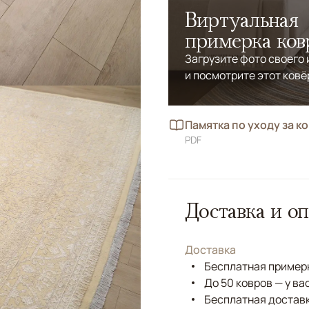
Виртуальная
примерка ков
Загрузите фото своего
и посмотрите этот ковё
Памятка по уходу за к
PDF
Доставка и оп
Доставка
Бесплатная примерк
До 50 ковров — у ва
Бесплатная доставк