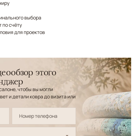
миру
финального выбора
 по счёту
ловия для проектов
еообзор этого
енджер
салоне, чтобы вы могли
вет и детали ковра до визита или