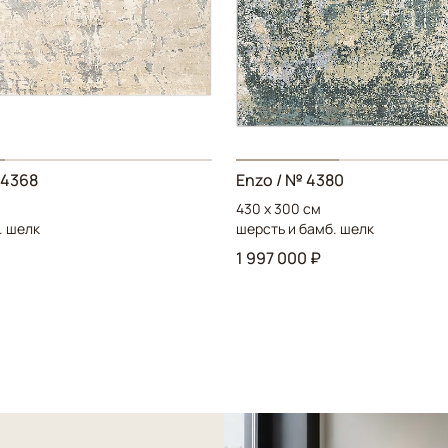
 4368
Enzo / № 4380
430 x 300 см
. шелк
шерсть и бамб. шелк
1 997 000 ₽