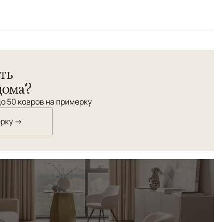
ссанс" цвета слоновой кости - великолепное решение
ть
ли спальни в классическом стиле.
дома?
о 50 ковров на примерку
ерку →