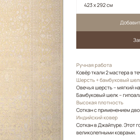
423 x 292 см
Добавит
За
Ручная работа
Ковёр ткали 2 мастера в т
Шерсть + бамбуковый шел
Овечья шерсть – мягкий н
Бамбуковый шелк – гипоал
Высокая плотность
Соткан с применением двой
Индийский ковер
Соткан в Джайпуре. Этот г
великолепными коврами.