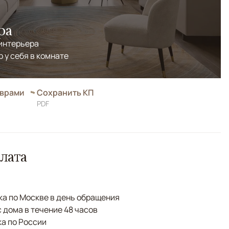
ра
 интерьера
р у себя в комнате
оврами
Сохранить КП
PDF
лата
а по Москве в день обращения
с дома в течение 48 часов
а по России