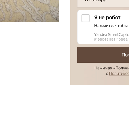
По
Нажимая «Получи
с
Политико