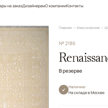
вры на заказ
Дизайнерам
О компании
Контакты
Главная
Классические
Ш
№ 2186
Renaissan
В резерве
Наличие:
На складе в Москве