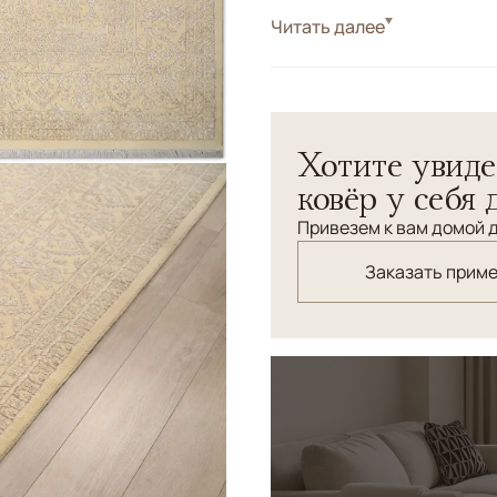
Стиль
Читать далее
Классические
Цвета
Белый/Сливочный
Узоры
Растительный
Скульптурный ковер "Рене
Хотите увиде
для элегантной гостиной и
ковёр у себя 
Привезем к вам домой д
Заказать прим