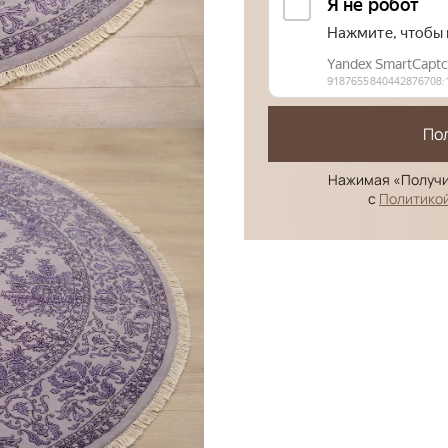
По
Нажимая «Получи
с
Политико