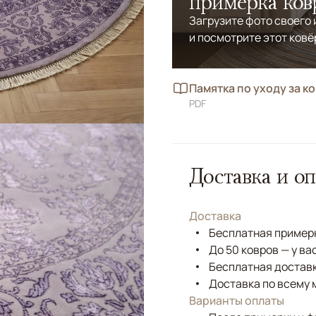
примерка ков
Загрузите фото своего
и посмотрите этот ковё
Памятка по уходу за к
PDF
Доставка и оп
Доставка
Бесплатная примерк
До 50 ковров — у ва
Бесплатная доставк
Доставка по всему 
Варианты оплаты