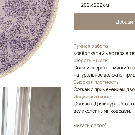
202 x 202 см
Добавит
Ручная работа
Ковёр ткали 2 мастера в т
Шерсть + шелк
Овечья шерсть – мягкий н
натуральное волокно, прид
Высокая плотность
Соткан с применением двой
Индийский ковер
Соткан в Джайпуре. Этот г
великолепными коврами.
Стиль
Читать далее
Классические
Цвета
Фиолетовый/Сирен