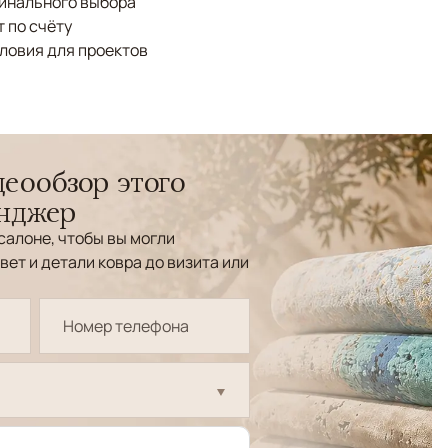
финального выбора
 по счёту
ловия для проектов
еообзор этого
енджер
салоне, чтобы вы могли
вет и детали ковра до визита или