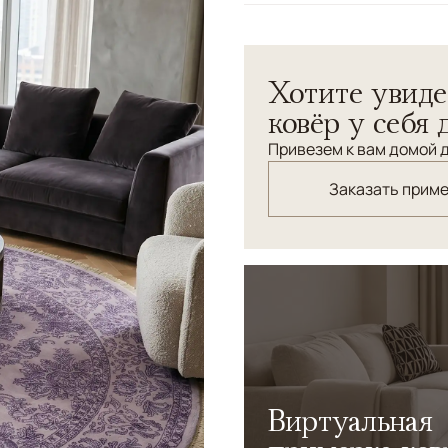
Узоры
Растительный
Круглый ковер из шерсти и
Хотите увиде
мягкого бледно-сиреневог
ковёр у себя 
Привезем к вам домой д
Заказать прим
Виртуальная