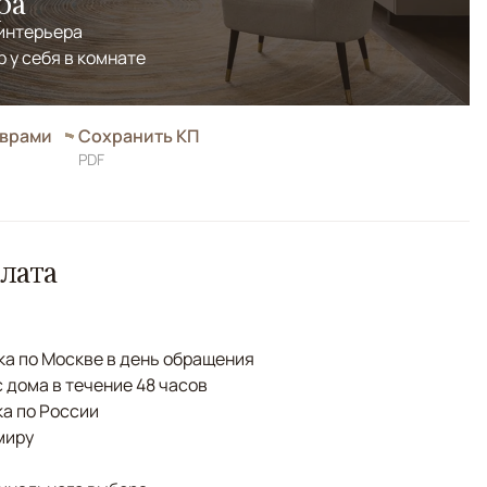
ра
 интерьера
р у себя в комнате
оврами
Сохранить КП
PDF
лата
а по Москве в день обращения
с дома в течение 48 часов
а по России
миру