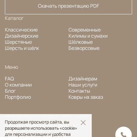
Скачать презентацию PDF
Каталог
Классические
Современные
Дизайнерские
Килимы и сумахи
Шерстяные
Шёлковые
Шерсть и шёлк
Безворсовые
Меню
FAQ
Дизайнерам
О компании
Наши услуги
Блог
Контакты
Портфолио
Ковры на заказ
© Ansy Carpet Company 2005 — 2026
Продолжая просмотр сайта, вы
Политика конфиденциальности
разрешаете использовать «cookie»
Поиск ковра
для персонализации и удобства