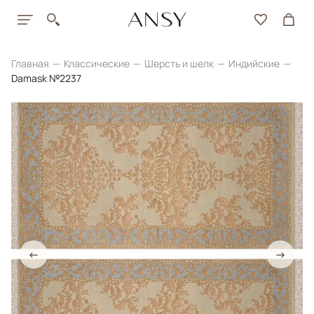
Главная
Классические
Шерсть и шелк
Индийские
Damask №2237
←
→