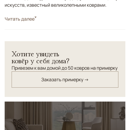
искусств, известный великолепными коврами.
Стиль
Читать далее
Классические
Прикроватные ковры с богатым шелковым узором
"Дамаск" внесут в интерьер вашей спальни гармонию
и безмятежность.
Хотите увидеть
ковёр у себя дома?
Привезем к вам домой до 50 ковров на примерку
Заказать примерку →