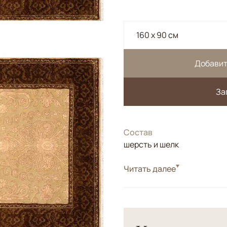
160 x 90 см
Добавит
За
Состав
шерсть и шелк
Читать далее
Сотканы в Джайпуре. <br> 
шерсти высшей категории.