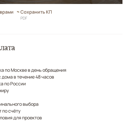
оврами
Сохранить КП
PDF
лата
а по Москве в день обращения
с дома в течение 48 часов
а по России
миру
финального выбора
 по счёту
ловия для проектов