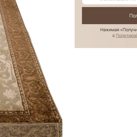
По
Нажимая «Получи
с
Политико