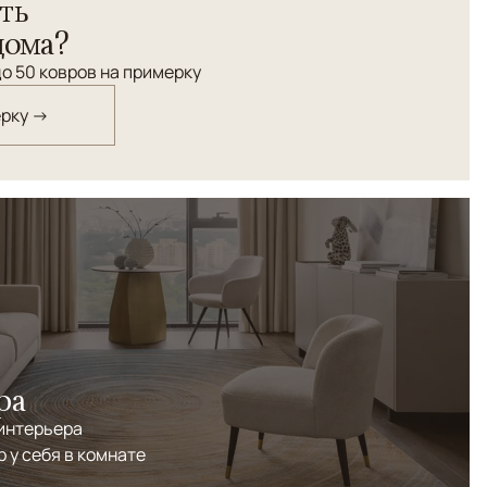
ть
дома?
о 50 ковров на примерку
ерку →
ра
 интерьера
р у себя в комнате