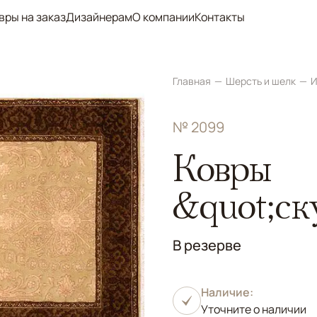
вры на заказ
Дизайнерам
О компании
Контакты
Главная
Шерсть и шелк
И
№ 2099
Ковры
&quot;ск
В резерве
Наличие:
Уточните о наличии