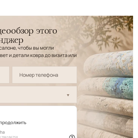
еообзор этого
енджер
салоне, чтобы вы могли
вет и детали ковра до визита или