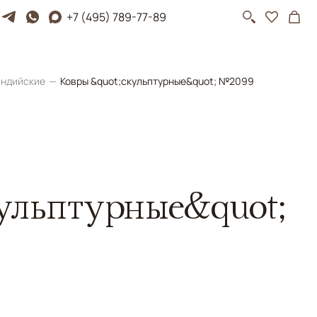
+7 (495) 789-77-89
ндийские
Ковры &quot;скульптурные&quot; №2099
ульптурные&quot;