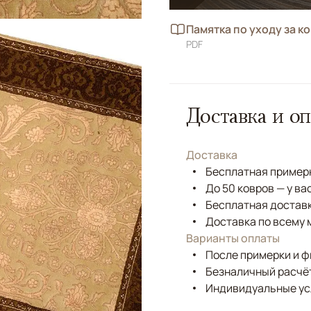
Памятка по уходу за к
PDF
Доставка и оп
Доставка
Бесплатная примерк
До 50 ковров — у ва
Бесплатная доставк
Доставка по всему 
Варианты оплаты
После примерки и 
Безналичный расчёт
Индивидуальные ус