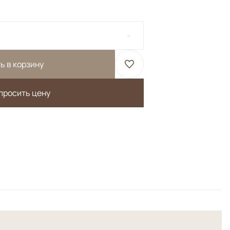
ь в корзину
просить цену
Весь орнамент выполнен из шелка, а фоновая часть из
</br> Высокая плотность узлов.