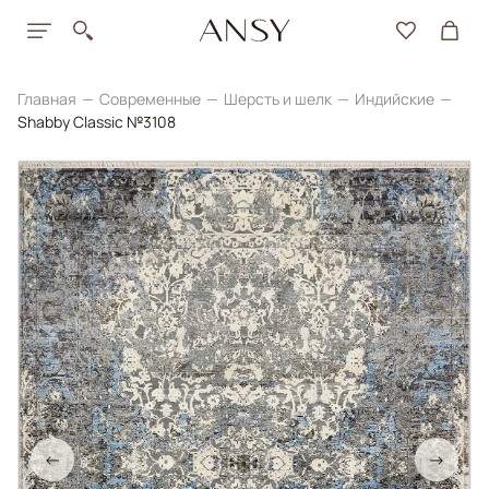
Главная
Современные
Шерсть и шелк
Индийские
Shabby Classic №3108
←
→