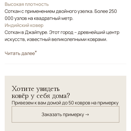
Высокая плотность
Соткан с применением двойного узелка. Более 250
000 узлов на квадратный метр.
Индийский ковер
Соткан в Джайпуре. Этот город – древнейший центр
искусств, известный великолепными коврами.
Стиль
Читать далее
Современные
Цвета
Белый/Сливочный, Серый, Голубой
Узоры
Растительный
Ковер из коллекции "Стертая классика". Соткан из
Хотите увидеть
натурального шелка и шерсти с применением
ковёр у себя дома?
рельефной стрижки ворса и выжигания ворса на
фоновой части. Высокая плотность.
Привезем к вам домой до 50 ковров на примерку
Заказать примерку →