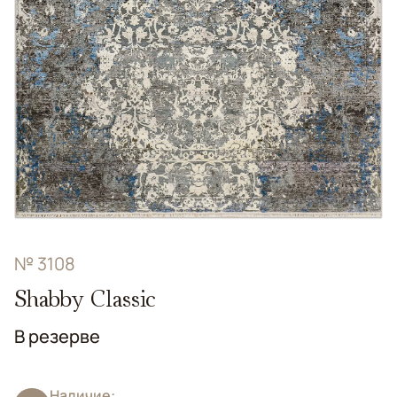
№ 3108
Shabby Classic
В резерве
Наличие: