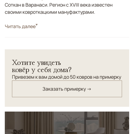
Соткан в Варанаси. Регион с XVIII века известен
своими ковроткацкими мануфактурами.
Стиль
Читать далее
Классические
Цвета
Бежевый, Розовый
Узоры
Растительный
Хотите увидеть
ковёр у себя дома?
Привезем к вам домой до 50 ковров на примерку
Заказать примерку →