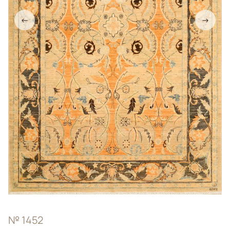
←
→
№ 1452