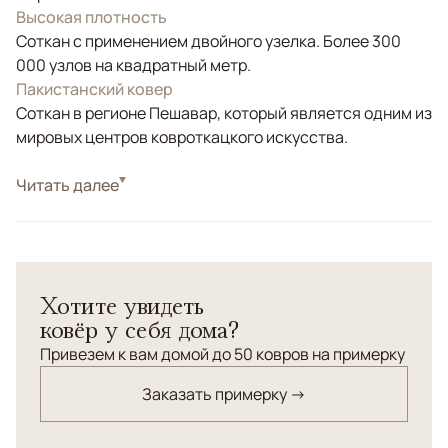
Высокая плотность
Соткан с применением двойного узелка. Более 300
000 узлов на квадратный метр.
Пакистанский ковер
Соткан в регионе Пешавар, который является одним из
мировых центров ковроткацкого искусства.
Стиль
Читать далее
Классические
Цвета
Золотой
Узоры
Растительный
Ковер "Салтани" из шерсти высшего качества с
Хотите увидеть
добавлением натурального шелка. Соткан в Пакистане
ковёр у себя дома?
по старинной технологии с применением натуральных
красителей.
Привезем к вам домой до 50 ковров на примерку
Заказать примерку →