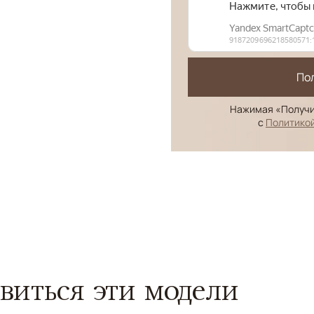
По
Нажимая «Получи
с
Политико
виться эти модели