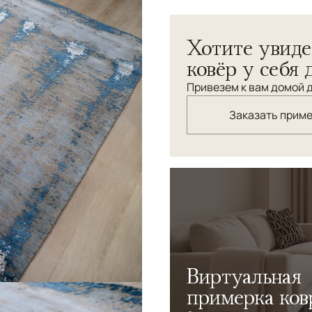
Потрясающий ковер REFLE
Хотите увиде
искусстве ковроткачества
новым содержанием - это 
ковёр у себя 
безупречный дизайн и выс
Привезем к вам домой д
жизнь, он для тех, кто хоч
Заказать прим
Виртуальная
примерка ков