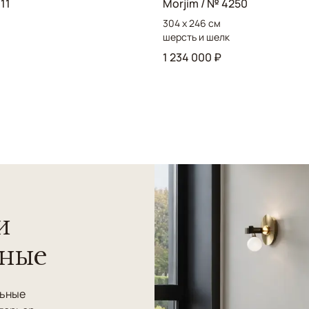
11
Morjim / № 4250
304 x 246 см
шерсть и шелк
1 234 000 ₽
и
нные
льные