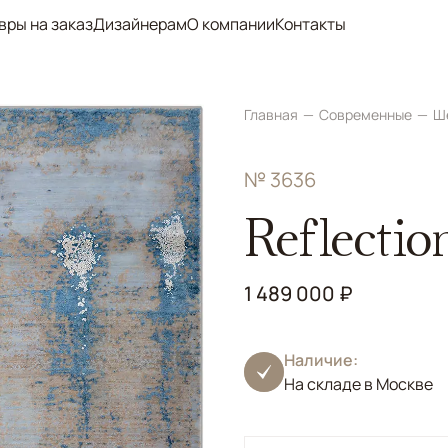
вры на заказ
Дизайнерам
О компании
Контакты
Главная
Современные
Ш
№ 3636
Reflectio
1 489 000 ₽
Наличие:
На складе в Москве