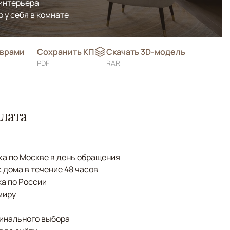
 интерьера
р у себя в комнате
оврами
Сохранить КП
Скачать 3D-модель
PDF
RAR
лата
а по Москве в день обращения
с дома в течение 48 часов
а по России
миру
финального выбора