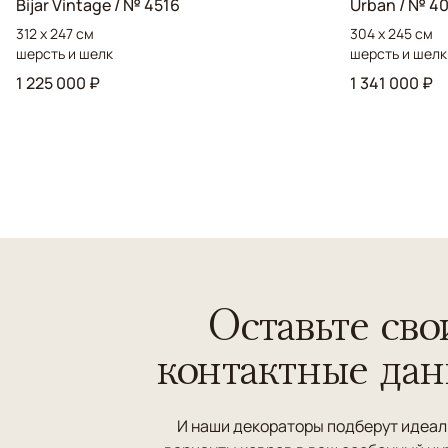
Bijar Vintage / № 4516
Urban / № 40
312 x 247 см
304 x 245 см
шерсть и шелк
шерсть и шелк
1 225 000 ₽
1 341 000 ₽
Оставьте сво
контактные да
И наши декораторы подберут идеа