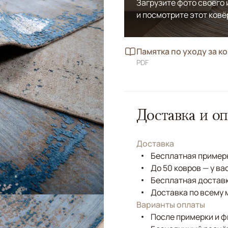
Загрузите фото своего
и посмотрите этот ковё
Памятка по уходу за к
PDF
Доставка и оп
Доставка
Бесплатная примерк
До 50 ковров — у ва
Бесплатная доставк
Доставка по всему 
Варианты оплаты
После примерки и 