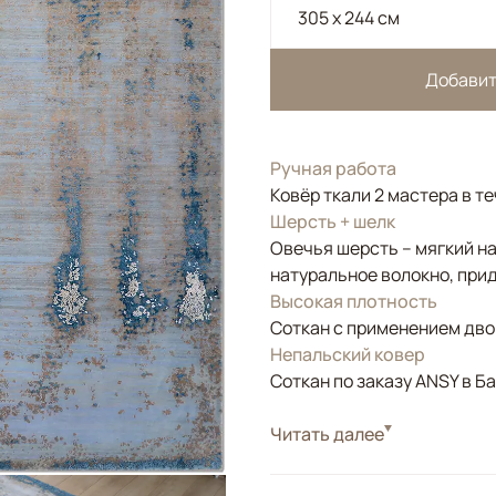
305 x 244 см
Добавит
Ручная работа
Ковёр ткали 2 мастера в т
Шерсть + шелк
Овечья шерсть – мягкий н
натуральное волокно, прид
Высокая плотность
Соткан с применением двой
Непальский ковер
Соткан по заказу ANSY в Б
Стиль
Читать далее
Современные
Цвета
Голубой, Синий
Узоры
Абстрактный