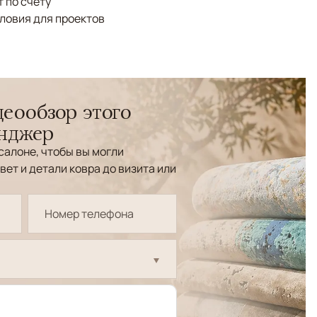
 по счёту
ловия для проектов
еообзор этого
енджер
салоне, чтобы вы могли
вет и детали ковра до визита или