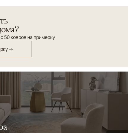
CTION - яркий пример абстракционизма в современном
ть
. Сегодня понятие "роскошный интерьер" наполнено
сложный цвет, легкость, подлинный комфорт,
дома?
окое качество! Ковер REFLECTION привнесет динамику и
о 50 ковров на примерку
ет жить настоящим!
ерку →
ра