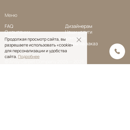
Меню
FAQ
Дизайнерам
О компании
Наши услуги
Блог
Контакты
Продолжая просмотр сайта, вы
Портфолио
Ковры на заказ
разрешаете использовать «cookie»
для персонализации и удобства
сайта.
Подробнее
© Ansy Carpet Company 2005 — 2026
Политика конфиденциальности
Поиск ковра
Поиск