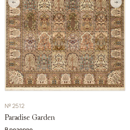
←
→
№ 2512
Paradise Garden
В резерве