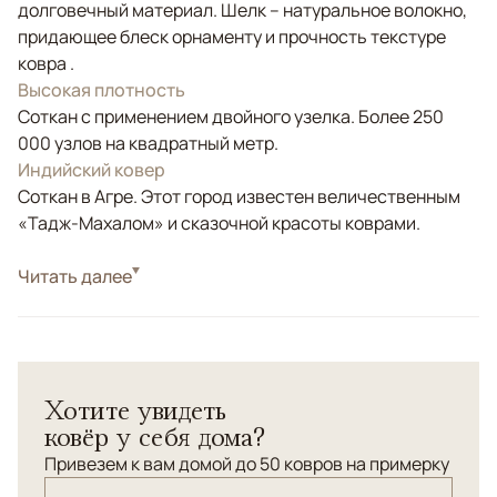
долговечный материал. Шелк – натуральное волокно,
придающее блеск орнаменту и прочность текстуре
ковра .
Высокая плотность
Соткан с применением двойного узелка. Более 250
000 узлов на квадратный метр.
Индийский ковер
Соткан в Агре. Этот город известен величественным
«Тадж-Махалом» и сказочной красоты коврами.
Стиль
Читать далее
Классические
Цвета
Бежевый, Голубой, Оливковый, Мультиколор
Узоры
Растительный, Геометрический
Ковер из шерсти и шелка с классическим орнаментом
Хотите увидеть
"Райский сад". Хороший вариант для кабинетов и
ковёр у себя дома?
интерьеров с антикварной мебелью.
Привезем к вам домой до 50 ковров на примерку