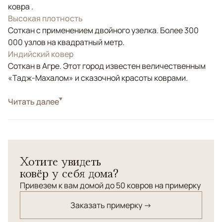
ковра .
Высокая плотность
Соткан с применением двойного узелка. Более 300
000 узлов на квадратный метр.
Индийский ковер
Соткан в Агре. Этот город известен величественным
«Тадж-Махалом» и сказочной красоты коврами.
Стиль
Читать далее
Классические
Цвета
Красный/Бордовый, Синий, Мультиколор
Узоры
Растительный, Геометрический
Ковер высокой узелковой плотности "Райский сад" из
Хотите увидеть
шерсти и шелка. Отлично подойдет в интерьер с
ковёр у себя дома?
антикварной мебелью, в классический кабинет в
"английском" стиле.
Привезем к вам домой до 50 ковров на примерку
Заказать примерку →