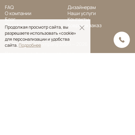
FAQ
Дизайнерам
О компании
Наши услуги
Блог
Контакты
Портфолио
Ковры на заказ
Продолжая просмотр сайта, вы
разрешаете использовать «cookie»
для персонализации и удобства
© Ansy Carpet Company 2005 — 2026
сайта.
Подробнее
Политика конфиденциальности
Поиск ковра
Поиск