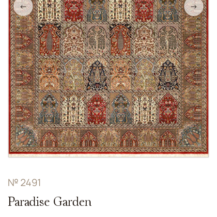
←
→
№ 2491
Paradise Garden