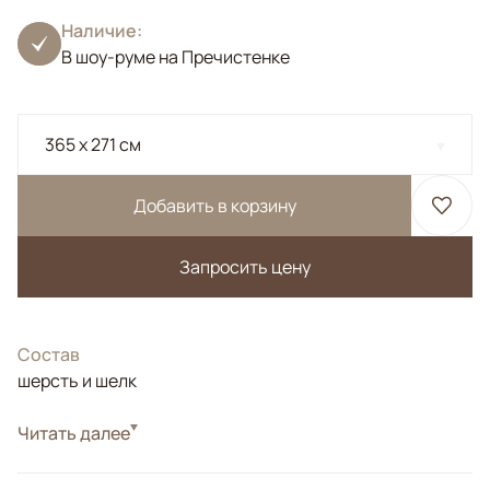
Наличие:
В шоу-руме на Пречистенке
365 x 271 см
Добавить в корзину
Запросить цену
Состав
шерсть и шелк
Стиль
Читать далее
Дизайнерские
Дизайнерский ковер с элементами "стертого"