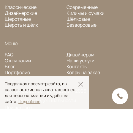
Классические
Современные
Дизайнерские
Килимы и сумахи
Шерстяные
Шёлковые
Шерсть и шёлк
Безворсовые
Меню
FAQ
Дизайнерам
О компании
Наши услуги
Блог
Контакты
Портфолио
Ковры на заказ
Продолжая просмотр сайта, вы
разрешаете использовать «cookie»
© Ansy Carpet Company 2005 — 2026
для персонализации и удобства
Политика конфиденциальности
сайта.
Подробнее
Поиск ковра