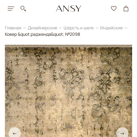
Главная
Дизайнерские
Шерсть и шелк
Индийские
Ковер &quot;радженда&quot; №2098
←
→