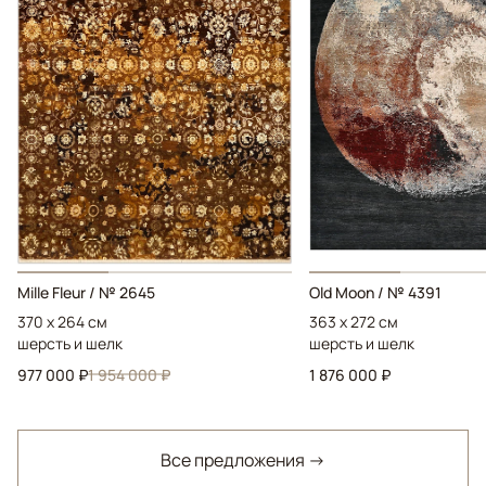
Mille Fleur / № 2645
Old Moon / № 4391
370 x 264 см
363 x 272 см
шерсть и шелк
шерсть и шелк
977 000 ₽
1 954 000 ₽
1 876 000 ₽
Все предложения →