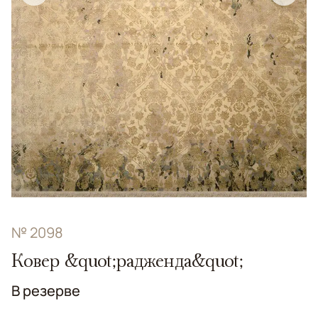
№ 2098
Ковер &quot;радженда&quot;
В резерве