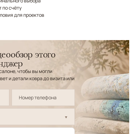
финального выбора
 по счёту
ловия для проектов
еообзор этого
енджер
салоне, чтобы вы могли
вет и детали ковра до визита или