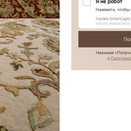
По
Нажимая «Получи
с
Политико