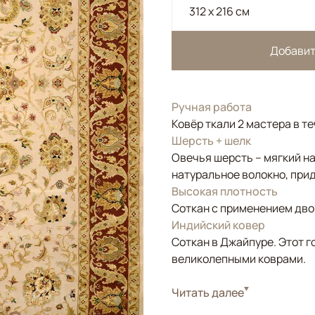
312 x 216 см
Добавит
Ручная работа
Ковёр ткали 2 мастера в т
Шерсть + шелк
Овечья шерсть – мягкий н
натуральное волокно, прид
Высокая плотность
Соткан с применением двой
Индийский ковер
Соткан в Джайпуре. Этот г
великолепными коврами.
Стиль
Читать далее
Классические