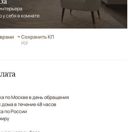
ра
 интерьера
р у себя в комнате
оврами
Сохранить КП
PDF
лата
а по Москве в день обращения
с дома в течение 48 часов
а по России
миру