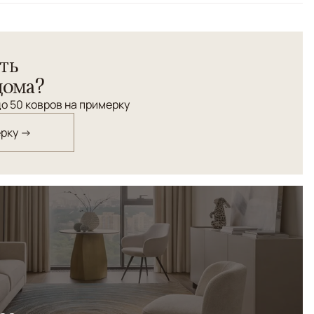
ального шелка и шерсти высшего качества. Изящный
ветовым решением.
ть
дома?
о 50 ковров на примерку
ерку →