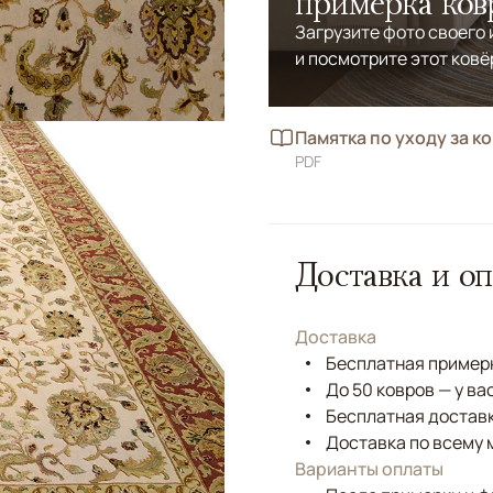
примерка ков
Загрузите фото своего
и посмотрите этот ковё
Памятка по уходу за к
PDF
Доставка и оп
Доставка
Бесплатная примерк
До 50 ковров — у ва
Бесплатная доставк
Доставка по всему 
Варианты оплаты