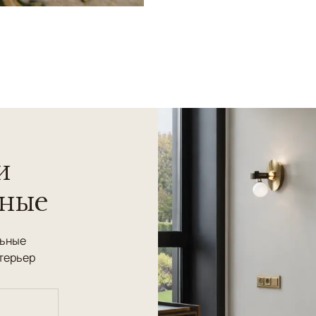
и
нные
льные
терьер