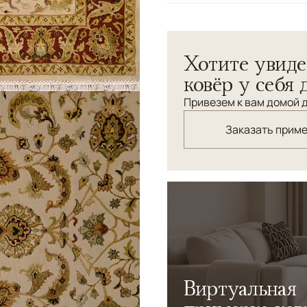
Индийский ковер из натур
рисунок с полихромным ц
Хотите увиде
ковёр у себя 
Привезем к вам домой д
Заказать прим
Виртуальная