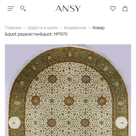
Главная
Шерсть и шелк
Индийские
Ковер
&quot;раджастан&quot; №1970
←
→