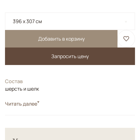
396 x 307 см
Добавить в корзину
Запросить цену
Состав
шерсть и шелк
Читать далее
Oвальный ковер.</br> Весь орнамент выполнен из
шелка, а фоновая часть из шерсти высшей категории.
</br> Высокая плотность.