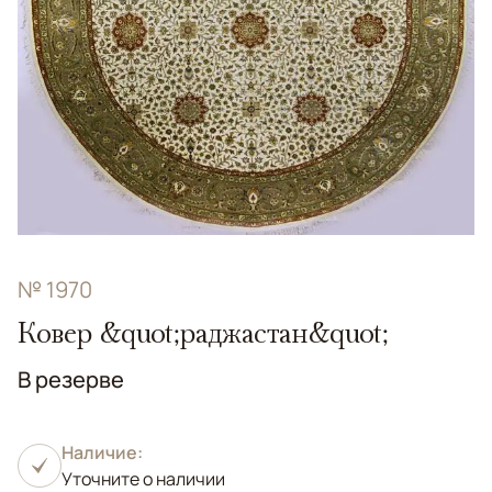
№ 1970
Ковер &quot;раджастан&quot;
В резерве
Наличие:
Уточните о наличии