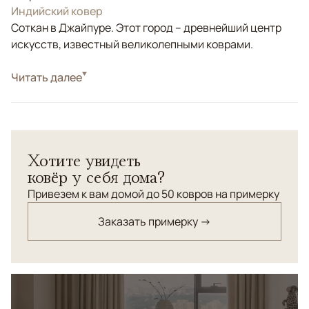
Индийский ковер
Соткан в Джайпуре. Этот город – древнейший центр
искусств, известный великолепными коврами.
Стиль
Читать далее
Классические
Цвета
Бежевый, Оливковый
Узоры
Растительный
Весь орнамент выполнен из шелка, а фон рисунка
Хотите увидеть
ковра из шерсти высшей категории. Скульптурная
ковёр у себя дома?
стрижка ворса.
Привезем к вам домой до 50 ковров на примерку
Заказать примерку →