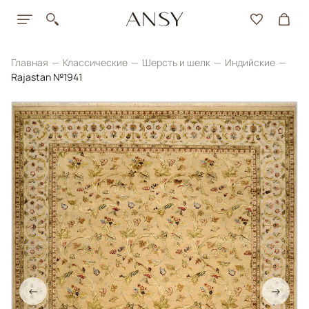
Главная
Классические
Шерсть и шелк
Индийские
Rajastan №1941
←
→