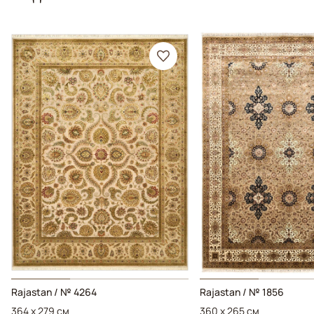
Rajastan / № 4264
Rajastan / № 1856
364 x 279 см
360 x 265 см