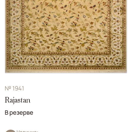
№ 1941
Rajastan
В резерве