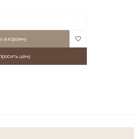
ь в корзину
просить цену
сь орнамент выполнен из натурального шелка, а фоновая
тегории.</br> Высокая плотность.