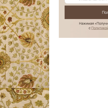
По
Нажимая «Получи
с
Политико