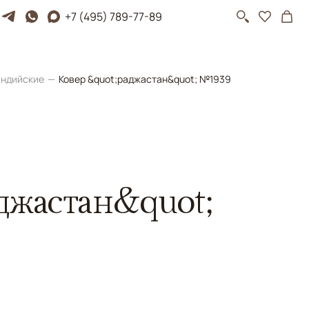
+7 (495) 789-77-89
ндийские
Ковер &quot;раджастан&quot; №1939
джастан&quot;