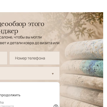
еообзор этого
енджер
салоне, чтобы вы могли
вет и детали ковра до визита или