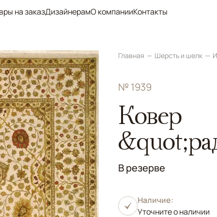
вры на заказ
Дизайнерам
О компании
Контакты
Главная
Шерсть и шелк
И
№ 1939
Ковер
&quot;ра
В резерве
Наличие:
Уточните о наличии