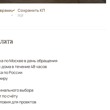
оврами
Сохранить КП
PDF
лата
а по Москве в день обращения
с дома в течение 48 часов
а по России
миру
финального выбора
 по счёту
ловия для проектов