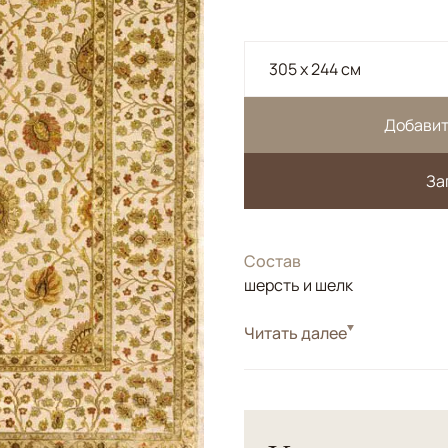
305 x 244 см
Добавит
За
Состав
шерсть и шелк
Читать далее
Индийский ковер.</br> Ве
часть из шерсти высшей ка