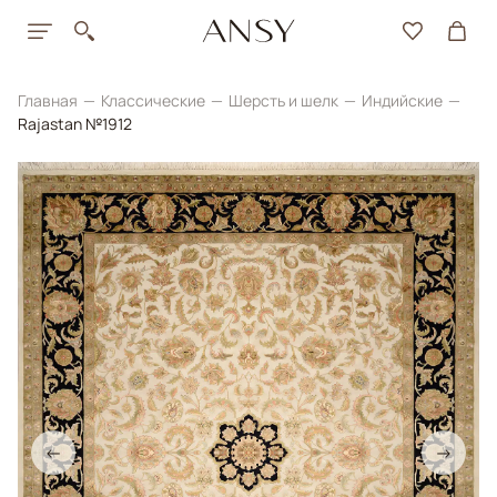
Главная
Классические
Шерсть и шелк
Индийские
Rajastan №1912
←
→