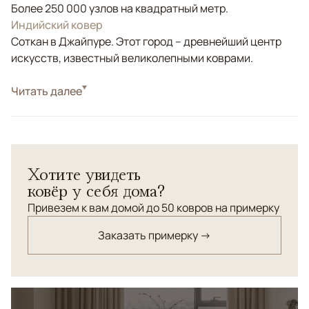
Более 250 000 узлов на квадратный метр.
Индийский ковер
Соткан в Джайпуре. Этот город – древнейший центр
искусств, известный великолепными коврами.
Стиль
Читать далее
Классические
Цвета
Бежевый, Золотой, Черный/Темносиний
Узоры
Растительный
Ворс ковра выстрижен с рельефным эффектом.
Хотите увидеть
Орнамент выполнен из шелка, а фоновая часть
ковёр у себя дома?
рисунка ковра - из шерсти высшей категории.
Привезем к вам домой до 50 ковров на примерку
Заказать примерку →