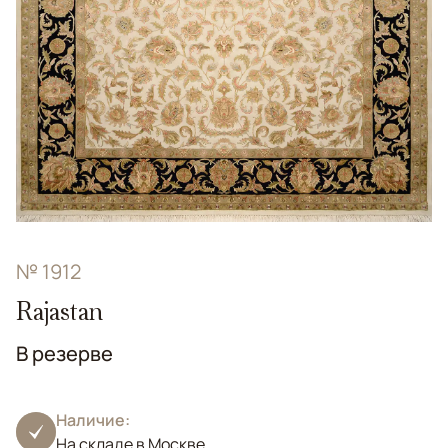
№ 1912
Rajastan
В резерве
Наличие:
На складе в Москве