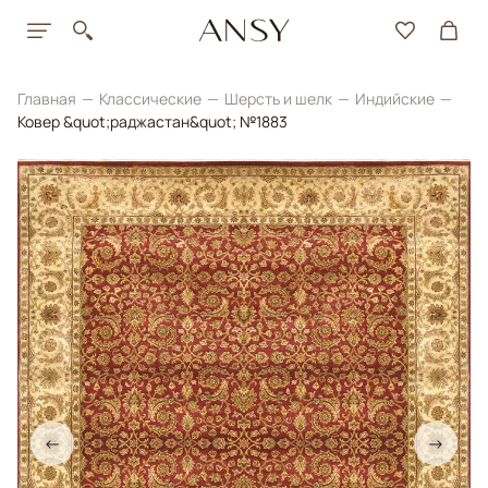
Главная
Классические
Шерсть и шелк
Индийские
Ковер &quot;раджастан&quot; №1883
←
→