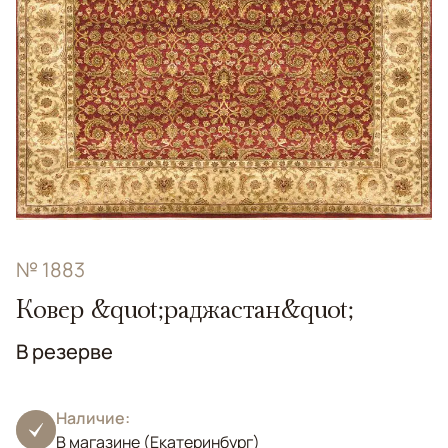
№ 1883
Ковер &quot;раджастан&quot;
В резерве
Наличие:
В магазине (Екатеринбург)