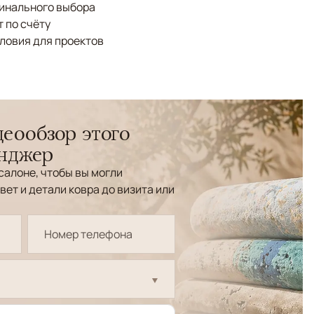
финального выбора
 по счёту
ловия для проектов
еообзор этого
енджер
салоне, чтобы вы могли
вет и детали ковра до визита или