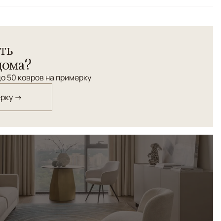
й
ной стрижкой ворса. Орнамент выполнен из шелка, а
ть
 шерсти высшей категории.
дома?
о 50 ковров на примерку
ерку →