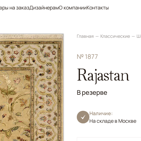
вры на заказ
Дизайнерам
О компании
Контакты
Главная
Классические
Ш
№ 1877
Rajastan
В резерве
Наличие:
На складе в Москве