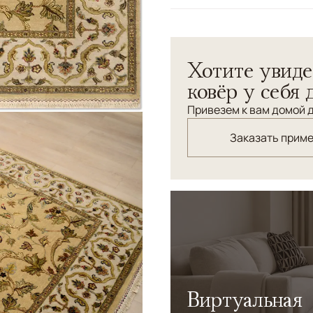
Цвета
Бежевый, Оливковы
Узоры
Растительный
Индийский ковер c рельеф
Хотите увиде
фоновая часть рисунка из
ковёр у себя 
Привезем к вам домой д
Заказать прим
Виртуальная