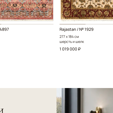
 4897
Rajastan / № 1929
277 x 184 см
шерсть и шелк
1 019 000 ₽
и