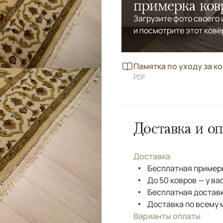
примерка ков
Загрузите фото своего
и посмотрите этот ковё
Памятка по уходу за к
PDF
Доставка и оп
Доставка
Бесплатная примерк
До 50 ковров — у ва
Бесплатная доставк
Доставка по всему 
Варианты оплаты