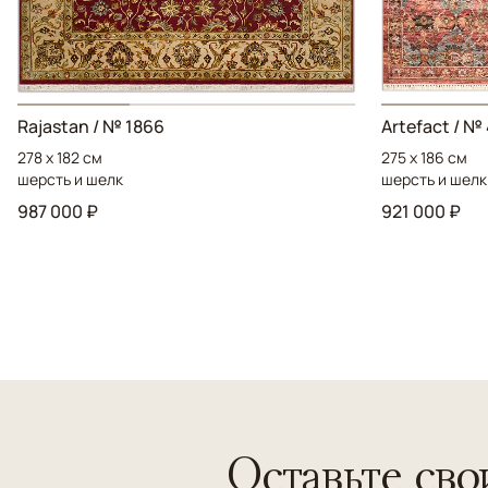
Rajastan / № 1866
Artefact / №
278 x 182 см
275 x 186 см
шерсть и шелк
шерсть и шелк
987 000 ₽
921 000 ₽
Оставьте сво