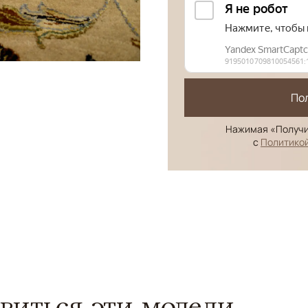
По
Нажимая «Получи
с
Политико
виться эти модели