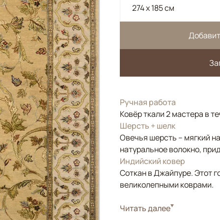
274 x 185 см
Добавит
За
Ручная работа
Ковёр ткали 2 мастера в т
Шерсть + шелк
Овечья шерсть – мягкий н
натуральное волокно, прид
Индийский ковер
Соткан в Джайпуре. Этот г
великолепными коврами.
Стиль
Читать далее
Классические