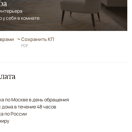
ра
 интерьера
р у себя в комнате
оврами
Сохранить КП
PDF
лата
а по Москве в день обращения
с дома в течение 48 часов
а по России
миру