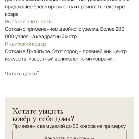
придающее блеск орнаменту и прочность текстуре
ковра .
Высокая плотность
Соткан с применением двойного узелка. Более 200
000 узлов на квадратный метр.
Индийский ковер
Соткан в Джайпуре. Этот город – древнейший центр
искусств, известный великолепными коврами.
Стиль
Читать далее
Современные
Цвета
Белый/Сливочный, Бежевый, Золотой, Серый
Узоры
Абстрактный
Этот ковер завораживает своими плавными
Хотите увидеть
органическими формами, напоминающими
ковёр у себя дома?
стилизованные грибы или природные структуры,
выполненные в концентрических линиях. Каждый
Привезем к вам домой до 50 ковров на примерку
элемент композиции словно вырастает из основания,
Заказать примерку →