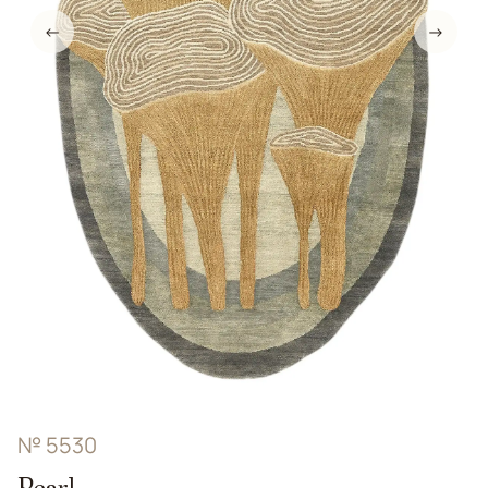
←
→
№ 5530
Pearl