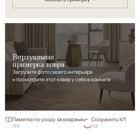
создавая динамичное движение и визуальную
глубину. Сочетание натуральной шерсти и шелка
формирует богатую тактильную поверхность с
деликатным блеском, который подчеркивает сложную
геометрию узора и добавляет изделию благородное
сияние.
Виртуальная
примерка ковра
Загрузите фото своего интерьера
и посмотрите этот ковёр у себя в комнате
Памятка по уходу за коврами
Сохранить КП
PDF
PDF