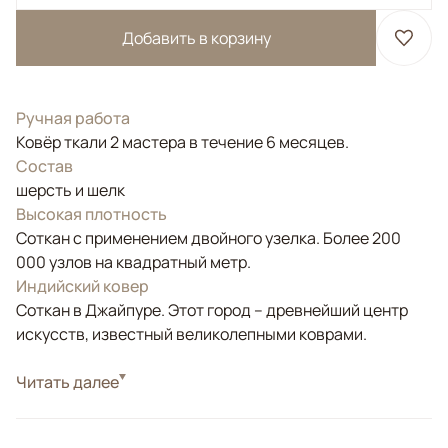
Добавить в корзину
Ручная работа
Ковёр ткали 2 мастера в течение 6 месяцев.
Состав
шерсть и шелк
Высокая плотность
Соткан с применением двойного узелка. Более 200
000 узлов на квадратный метр.
Индийский ковер
Соткан в Джайпуре. Этот город – древнейший центр
искусств, известный великолепными коврами.
Стиль
Читать далее
Современные
Цвета
Коричневый/Терракотовый
Узоры
Абстрактный