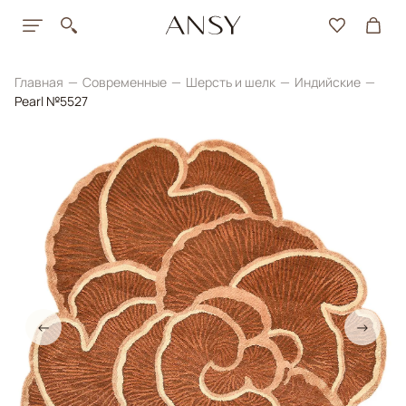
Главная
Современные
Шерсть и шелк
Индийские
Pearl №5527
←
→