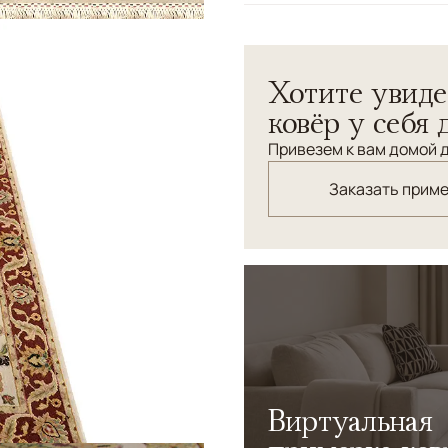
Парные ковры "Раджастан"
гамме. Сотканы из натурал
Хотите увиде
ковёр у себя 
Привезем к вам домой д
Заказать прим
Виртуальная