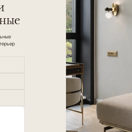
и
нные
льные
терьер