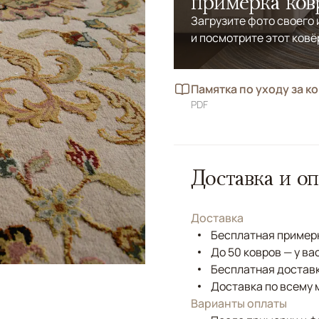
примерка ков
Загрузите фото своего
и посмотрите этот ковё
Памятка по уходу за к
PDF
Доставка и оп
Доставка
Бесплатная примерк
До 50 ковров — у ва
Бесплатная доставк
Доставка по всему 
Варианты оплаты