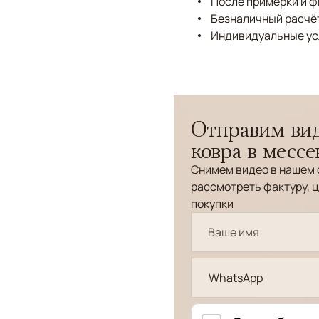
После примерки и 
Безналичный расчёт
Индивидуальные ус
Отправим вид
ковра в месс
Снимем видео в нашем 
рассмотреть фактуру, ц
покупки
WhatsApp