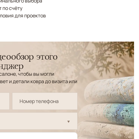
финального выбора
 по счёту
ловия для проектов
еообзор этого
енджер
салоне, чтобы вы могли
вет и детали ковра до визита или