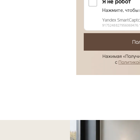
По
Нажимая «Получи
с
Политико