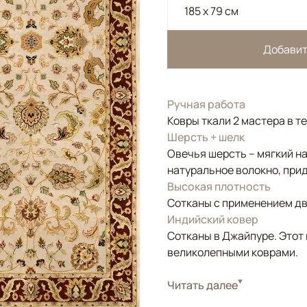
185 x 79 см
Добавит
Ручная работа
Ковры ткали 2 мастера в т
Шерсть + шелк
Овечья шерсть – мягкий н
натуральное волокно, прид
Высокая плотность
Сотканы с применением дво
Индийский ковер
Сотканы в Джайпуре. Этот 
великолепными коврами.
Стиль
Читать далее
Классические