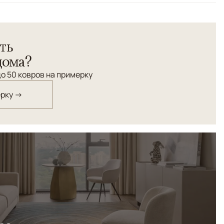
 с растительным орнаментом в традиционной цветовой
ьного шелка и шерсти. Редкий размерный ряд.
ть
дома?
о 50 ковров на примерку
ерку →