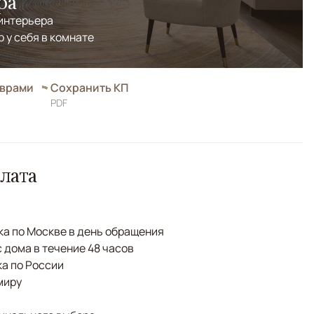
ра
 интерьера
р у себя в комнате
оврами
Сохранить КП
PDF
лата
а по Москве в день обращения
с дома в течение 48 часов
а по России
миру