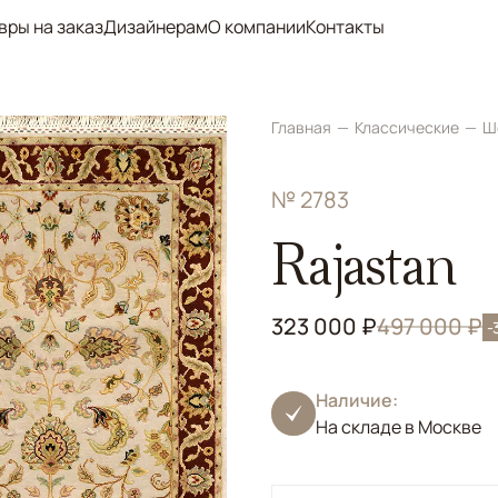
вры на заказ
Дизайнерам
О компании
Контакты
Главная
Классические
Ш
№ 2783
Rajastan
323 000 ₽
497 000 ₽
-
Наличие:
На складе в Москве