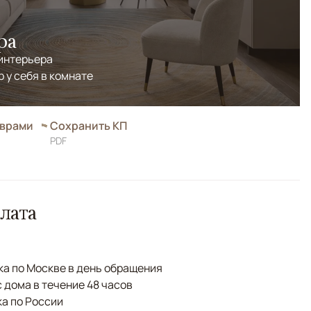
ра
 интерьера
р у себя в комнате
оврами
Сохранить КП
PDF
лата
а по Москве в день обращения
с дома в течение 48 часов
а по России