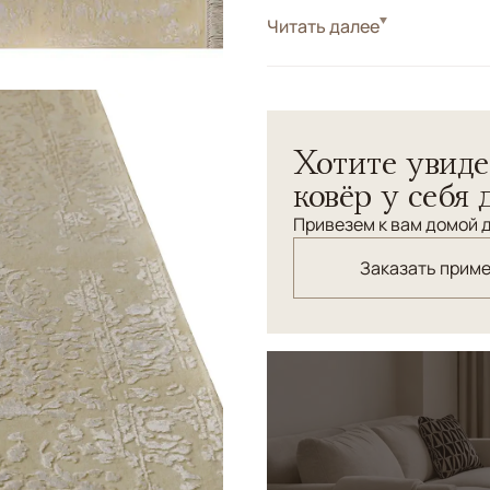
Стиль
Читать далее
Классические
Парные ковры выполнены в
стриженный ворс, придающ
особенно важно в спальны
Хотите увиде
ковёр у себя 
Привезем к вам домой д
Заказать прим