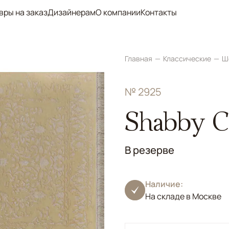
вры на заказ
Дизайнерам
О компании
Контакты
Главная
Классические
Ш
№ 2925
Shabby Cl
В резерве
Наличие:
На складе в Москве