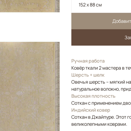
152 x 88 см
Добавит
За
Ручная работа
Ковёр ткали 2 мастера в т
Шерсть + шелк
Овечья шерсть – мягкий н
натуральное волокно, прид
Высокая плотность
Соткан с применением двой
Индийский ковер
Соткан в Джайпуре. Этот г
великолепными коврами.