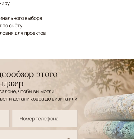
миру
финального выбора
 по счёту
ловия для проектов
еообзор этого
енджер
салоне, чтобы вы могли
вет и детали ковра до визита или