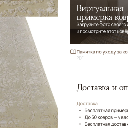
Виртуальная
примерка ков
Загрузите фото своего
и посмотрите этот ковё
Памятка по уходу за к
PDF
Доставка и оп
Доставка
Бесплатная примерк
До 50 ковров — у ва
Бесплатная доставк