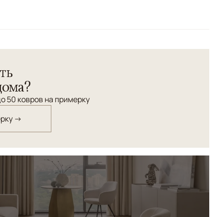
 нежной сливочной цветовой гамме. Структурно
ий ковру рельефность, очень мягкий и комфортный, что
х помещениях.
ть
дома?
о 50 ковров на примерку
ерку →