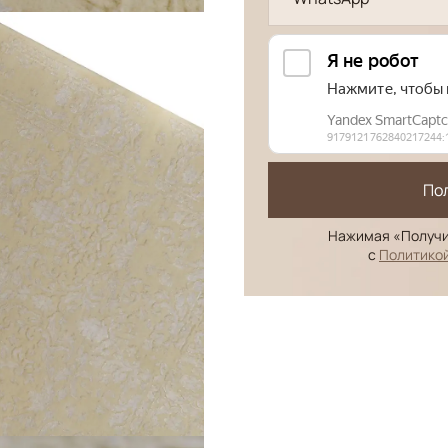
По
Нажимая «Получи
с
Политико