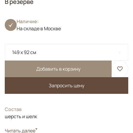
В резерве
Наличие:
На складе в Москве
149 x 92 см
Добавить в корзину
Запросить цену
Состав
шерсть и шелк
Стиль
Читать далее
Дизайнерские