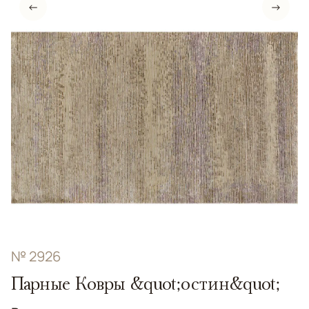
←
→
№ 2926
Парные Ковры &quot;остин&quot;