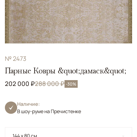
№ 2473
Парные Ковры &quot;дамаск&quot;
202 000 ₽
288 000 ₽
-30%
Наличие:
В шоу-руме на Пречистенке
144 x 80 см