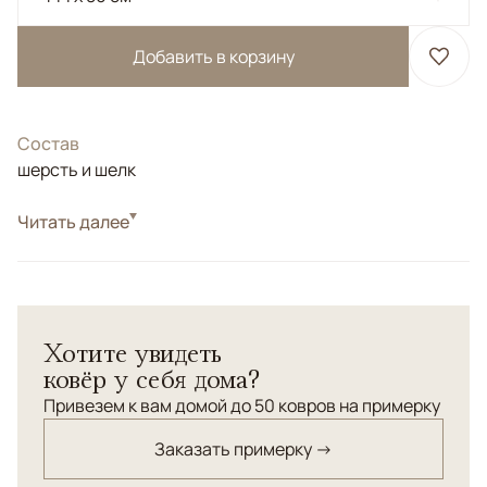
Добавить в корзину
Состав
шерсть и шелк
Стиль
Читать далее
Классические
Прикроватные ковры из шерсти, шелка и
мерсеризированного хлопка. Орнамент "Дамаск"
выполнен в стиле размытого рисунка.
Хотите увидеть
ковёр у себя дома?
Привезем к вам домой до 50 ковров на примерку
Заказать примерку →