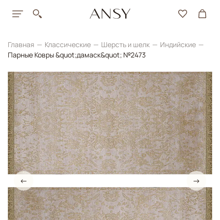
Главная
Классические
Шерсть и шелк
Индийские
Парные Ковры &quot;дамаск&quot; №2473
←
→