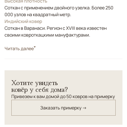
Высокая плотность
Соткан с применением двойного узелка. Более 250
000 узлов на квадратный метр.
Индийский ковер
Соткан в Варанаси. Регион с XVIII века известен
своими ковроткацкими мануфактурами.
Стиль
Читать далее
Классические
Цвета
Черный/Темносиний
Узоры
Растительный, Геометрический
Хотите увидеть
ковёр у себя дома?
Привезем к вам домой до 50 ковров на примерку
Заказать примерку →