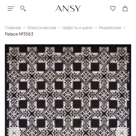
Главная
Классические
Шерсть и шелк
Индийские
Palace №3563
←
→