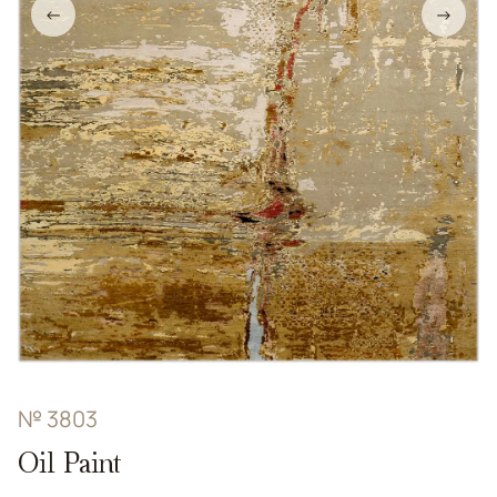
←
→
№ 3803
Oil Paint