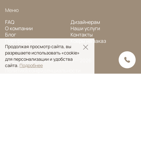
Меню
FAQ
Дизайнерам
О компании
Наши услуги
Блог
Контакты
Портфолио
Ковры на заказ
Продолжая просмотр сайта, вы
разрешаете использовать «cookie»
для персонализации и удобства
© Ansy Carpet Company 2005 — 2026
сайта.
Подробнее
Политика конфиденциальности
Поиск ковра
Поиск