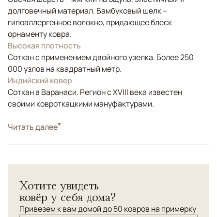
долговечный материал. Бамбуковый шелк –
гипоаллергенное волокно, придающее блеск
орнаменту ковра.
Высокая плотность
Соткан с применением двойного узелка. Более 250
000 узлов на квадратный метр.
Индийский ковер
Соткан в Варанаси. Регион с XVIII века известен
своими ковроткацкими мануфактурами.
Стиль
Читать далее
Современные
Цвета
Золотой, Коричневый/Терракотовый, Оливковый
Узоры
Абстрактный
Хотите увидеть
ковёр у себя дома?
Привезем к вам домой до 50 ковров на примерку