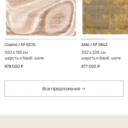
Cosmo / № 6074
Aldo / № 5842
300 x 195 см
302 x 206 см
шерсть и бамб. шелк
шерсть и бамб. шелк
878 000 ₽
877 000 ₽
Все предложения →