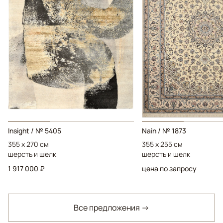
Insight / № 5405
Nain / № 1873
355 x 270 см
355 x 255 см
шерсть и шелк
шерсть и шелк
1 917 000 ₽
цена по запросу
Все предложения →