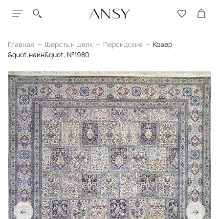
Главная
Шерсть и шелк
Персидские
Ковер
&quot;наин&quot; №1980
←
→