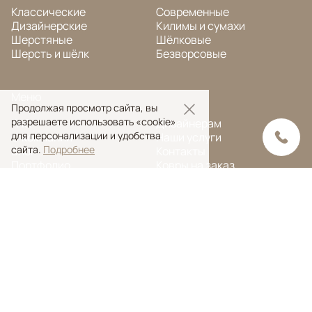
Классические
Современные
Дизайнерские
Килимы и сумахи
Шерстяные
Шёлковые
Шерсть и шёлк
Безворсовые
Меню
Продолжая просмотр сайта, вы
разрешаете использовать «cookie»
FAQ
Дизайнерам
для персонализации и удобства
О компании
Наши услуги
сайта.
Подробнее
Блог
Контакты
Портфолио
Ковры на заказ
© Ansy Carpet Company 2005 — 2026
Политика конфиденциальности
Поиск ковра