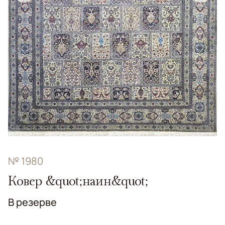
№ 1980
Ковер &quot;наин&quot;
В резерве