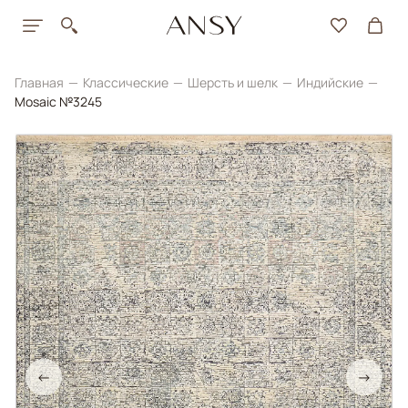
Главная
Классические
Шерсть и шелк
Индийские
Mosaic №3245
←
→