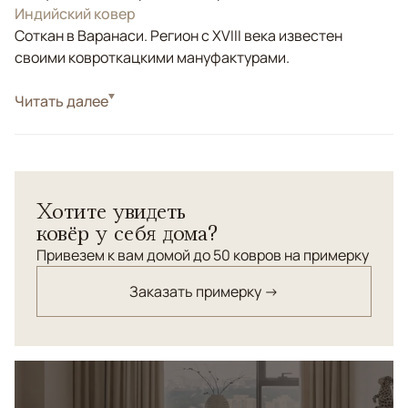
Индийский ковер
Соткан в Варанаси. Регион с XVIII века известен
своими ковроткацкими мануфактурами.
Стиль
Читать далее
Классические
Цвета
Белый/Сливочный, Голубой
Узоры
Абстрактный
Модное несовершенство, взятое за основу в
Хотите увидеть
разработке дизайна ковра из коллекции MOSAIC, с
ковёр у себя дома?
потертостями и неровностями , демонстрирующими
ремесленное происхождение, - образец весьма
Привезем к вам домой до 50 ковров на примерку
актуальной "бедности в стиле делюкс". Придаст
Заказать примерку →
современному интерьеру самобытность и старинный
вид.