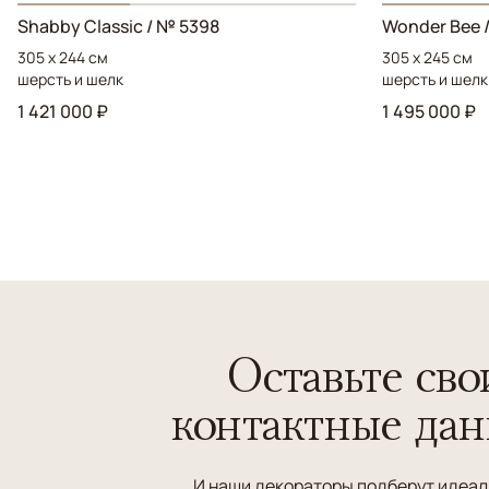
Shabby Classic / № 5398
Wonder Bee 
305 x 244 см
305 x 245 см
шерсть и шелк
шерсть и шелк
1 421 000 ₽
1 495 000 ₽
Оставьте сво
контактные да
И наши декораторы подберут идеа