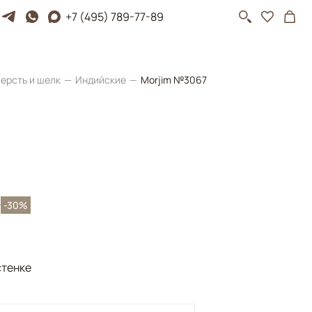
+7 (495) 789-77-89
ерсть и шелк
Индийские
Morjim №3067
₽
-30%
стенке