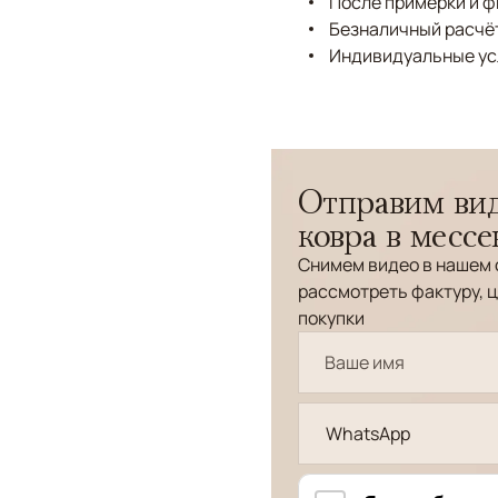
После примерки и 
Безналичный расчёт
Индивидуальные ус
Отправим вид
ковра в месс
Снимем видео в нашем 
рассмотреть фактуру, ц
покупки
WhatsApp