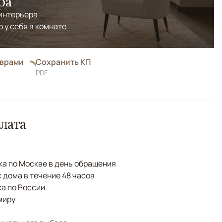
ра
 интерьера
р у себя в комнате
оврами
Сохранить КП
PDF
лата
а по Москве в день обращения
с дома в течение 48 часов
а по России
миру