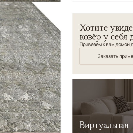
Дизайнерский ковер ручно
премиального качества, со
Хотите увиде
ковёр у себя 
Привезем к вам домой д
Заказать прим
Виртуальная