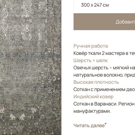
300 x 247 см
Добавит
Ручная работа
Ковёр ткали 2 мастера в т
Шерсть + шелк
Овечья шерсть – мягкий н
натуральное волокно, прид
Высокая плотность
Соткан с применением двой
Индийский ковер
Соткан в Варанаси. Регион
мануфактурами.
Стиль
Читать далее
Дизайнерские