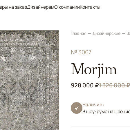
вры на заказ
Дизайнерам
О компании
Контакты
Главная
Дизайнерские
Ш
№ 3067
Morjim
928 000 ₽
1 326 000 
Наличие:
В шоу-руме на Пречи