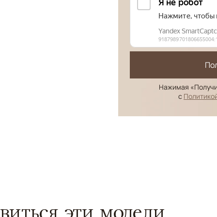
По
Нажимая «Получи
с
Политико
виться эти модели