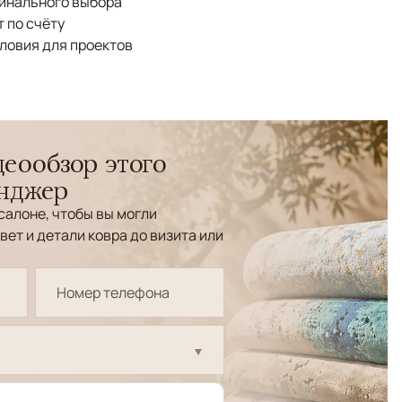
финального выбора
 по счёту
ловия для проектов
еообзор этого
енджер
салоне, чтобы вы могли
вет и детали ковра до визита или