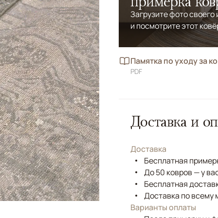
примерка ков
Загрузите фото своего
и посмотрите этот ковё
Памятка по уходу за к
PDF
Доставка и оп
Доставка
Бесплатная примерк
До 50 ковров — у ва
Бесплатная доставк
Доставка по всему 
Варианты оплаты