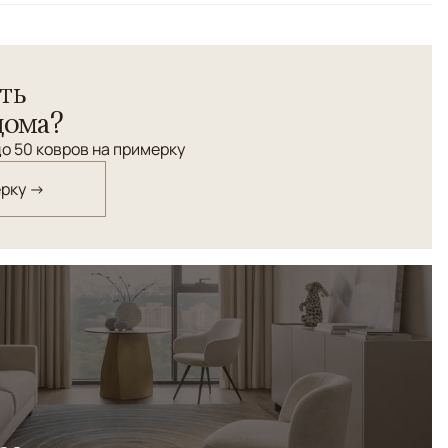
й работы "Морджим" из натурального шелка и шерсти
ткан с применением технологии "оксидайз".
ть
дома?
о 50 ковров на примерку
ерку →