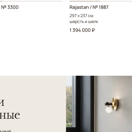
/ № 3300
Rajastan / № 1887
297 x 237 см
шерсть и шелк
1 394 000 ₽
и
нные
льные