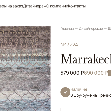
вры на заказ
Дизайнерам
О компании
Контакты
Главная
Дизайнерские
Ш
№ 3224
Marrakec
579 000 ₽
890 000 ₽
Наличие:
В шоу-руме на Пречи