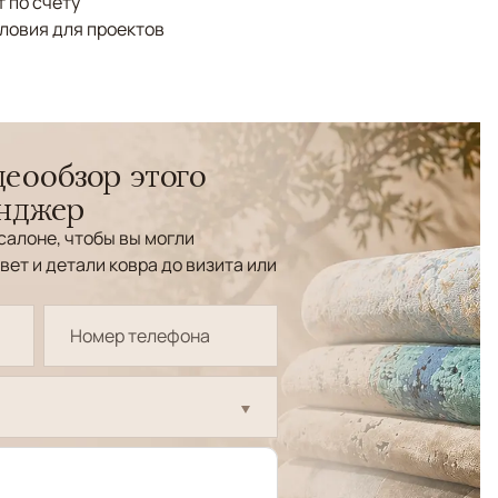
 по счёту
ловия для проектов
еообзор этого
енджер
салоне, чтобы вы могли
вет и детали ковра до визита или