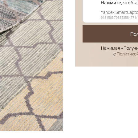
По
Нажимая «Получи
с
Политико