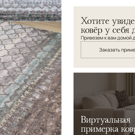
интерьерах, особенно, с э
как стихотворная речь. К
Хотите увиде
ковёр у себя 
Привезем к вам домой д
Заказать прим
Виртуальная
примерка ков