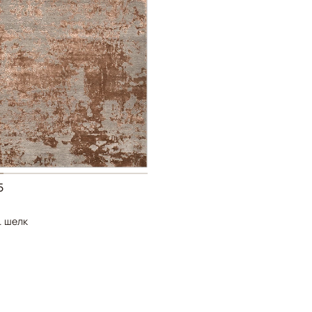
5
. шелк