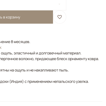
ь в корзину
ечение 8 месяцев.
к
а ощупь, эластичный и долговечный материал.
лергенное волокно, придающее блеск орнаменту ковра.
ятны на ощупь и не накапливают пыль.
адохи (Индия) с применением непальского узелка.
окканская решетка широко используется в современных