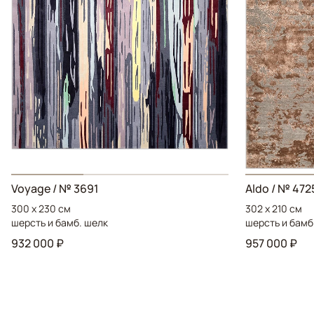
Voyage / № 3691
Aldo / № 472
300 x 230 см
302 x 210 см
шерсть и бамб. шелк
шерсть и бамб
932 000 ₽
957 000 ₽