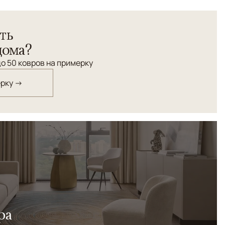
тническим уклоном. Он ритмичен, упорядочен и красив
овер MARRAKECH несет покой и отдохновение.
ть
дома?
о 50 ковров на примерку
ерку →
ра