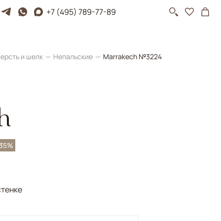
+7 (495) 789-77-89
ерсть и шелк
Непальские
Marrakech №3224
h
-35%
стенке