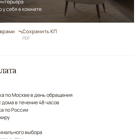
 интерьера
р у себя в комнате
оврами
Сохранить КП
PDF
лата
а по Москве в день обращения
с дома в течение 48 часов
а по России
миру
финального выбора