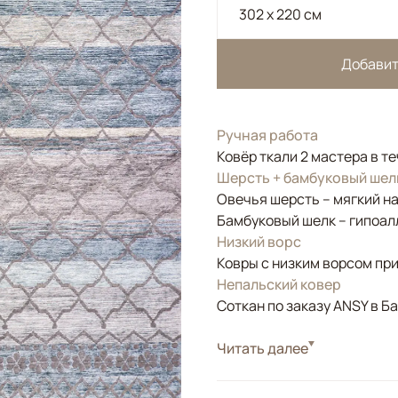
302 x 220 см
Добавит
Ручная работа
Ковёр ткали 2 мастера в т
Шерсть + бамбуковый шел
Овечья шерсть – мягкий н
Бамбуковый шелк – гипоал
Низкий ворс
Ковры с низким ворсом при
Непальский ковер
Соткан по заказу ANSY в Б
Стиль
Читать далее
Дизайнерские
Популярный орнамент мар