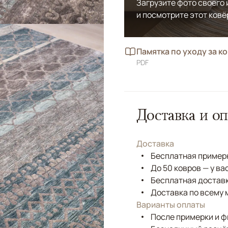
Загрузите фото своего
и посмотрите этот ковё
Памятка по уходу за к
PDF
Доставка и оп
Доставка
Бесплатная примерк
До 50 ковров — у ва
Бесплатная доставк
Доставка по всему 
Варианты оплаты
После примерки и 