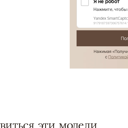
По
Нажимая «Получи
с
Политико
виться эти модели