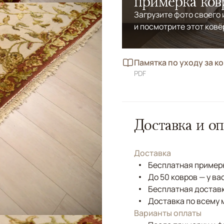
примерка ков
Загрузите фото своего
и посмотрите этот ковё
Памятка по уходу за к
PDF
Доставка и оп
Доставка
Бесплатная примерк
До 50 ковров — у ва
Бесплатная доставк
Доставка по всему 
Варианты оплаты