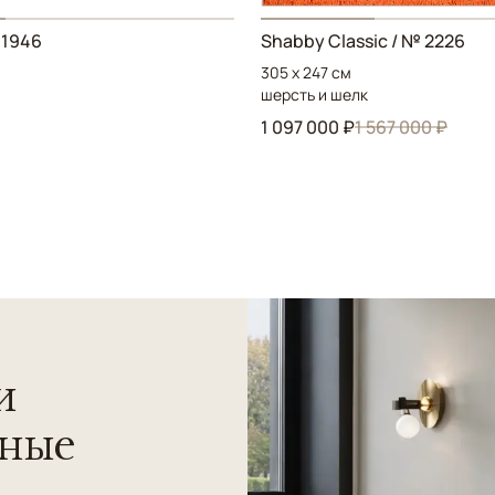
 1946
Shabby Classic / № 2226
305 x 247 см
шерсть и шелк
1 097 000 ₽
1 567 000 ₽
и
нные