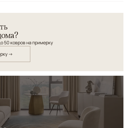
растительным орнаментом из шелка и рельефной
ть
дома?
о 50 ковров на примерку
ерку →