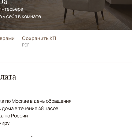
ра
 интерьера
р у себя в комнате
оврами
Сохранить КП
PDF
лата
а по Москве в день обращения
с дома в течение 48 часов
а по России
миру