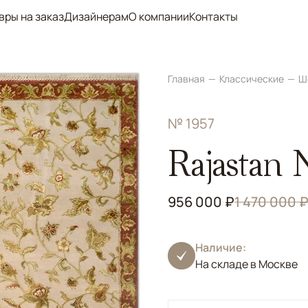
вры на заказ
Дизайнерам
О компании
Контакты
Главная
Классические
Ш
№ 1957
Rajastan 
956 000 ₽
1 470 000 
Наличие:
На складе в Москве