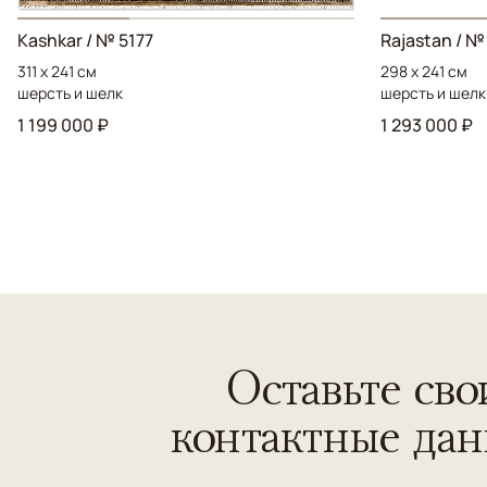
Kashkar / № 5177
Rajastan / №
311 x 241 см
298 x 241 см
шерсть и шелк
шерсть и шелк
1 199 000 ₽
1 293 000 ₽
Оставьте сво
контактные да