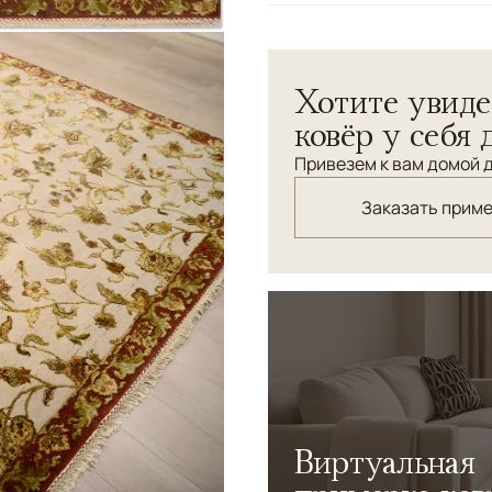
Узоры
Растительный
Ковер "Раджастан Нео" с 
Хотите увиде
стрижкой ворса.
ковёр у себя 
Привезем к вам домой д
Заказать прим
Виртуальная