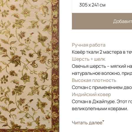
305 x 241 см
Добавит
Ручная работа
Ковёр ткали 2 мастера в т
Шерсть + шелк
Овечья шерсть – мягкий н
натуральное волокно, прид
Высокая плотность
Соткан с применением двой
Индийский ковер
Соткан в Джайпуре. Этот г
великолепными коврами.
Стиль
Читать далее
Классические
Цвета
Бежевый, Оливковы