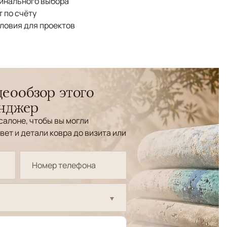
финального выбора
 по счёту
ловия для проектов
еообзор этого
енджер
салоне, чтобы вы могли
вет и детали ковра до визита или