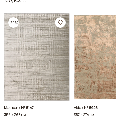
-30%
Madison / № 5147
Aldo / № 5926
356 x 268 см
357 x 274 см