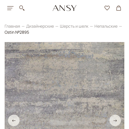
Главная
Дизайнерские
Шерсть и шелк
Непальские
Ostin №2895
←
→