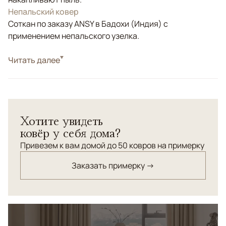
Непальский ковер
Соткан по заказу ANSY в Бадохи (Индия) с
применением непальского узелка.
Стиль
Читать далее
Дизайнерские
Правильное тональное расположение цветов в ковре
"Остин" привнесет удивительное ощущение тепла и
уюта.
Хотите увидеть
ковёр у себя дома?
Привезем к вам домой до 50 ковров на примерку
Заказать примерку →