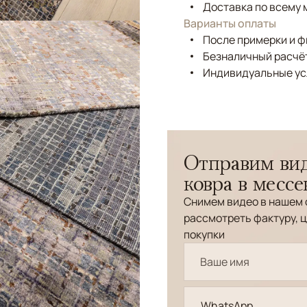
Доставка по всему 
Варианты оплаты
После примерки и 
Безналичный расчёт
Индивидуальные ус
Отправим вид
ковра в месс
Снимем видео в нашем 
рассмотреть фактуру, ц
покупки
WhatsApp