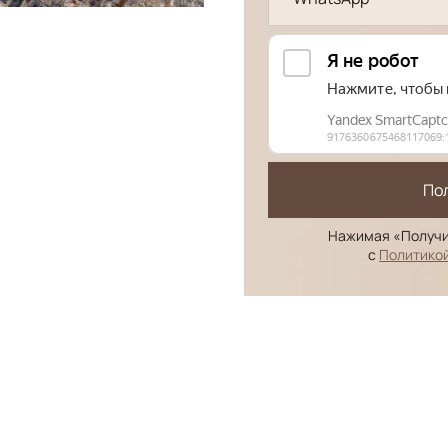
По
Нажимая «Получи
с
Политико