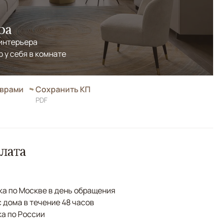
ра
 интерьера
р у себя в комнате
оврами
Сохранить КП
PDF
лата
а по Москве в день обращения
с дома в течение 48 часов
а по России