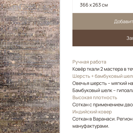
366 x 263 см
Добавит
За
Ручная работа
Ковёр ткали 2 мастера в те
Шерсть + бамбуковый шел
Овечья шерсть – мягкий н
Бамбуковый шелк – гипоал
Высокая плотность
Соткан с применением двой
Индийский ковер
Соткан в Варанаси. Регион
мануфактурами.