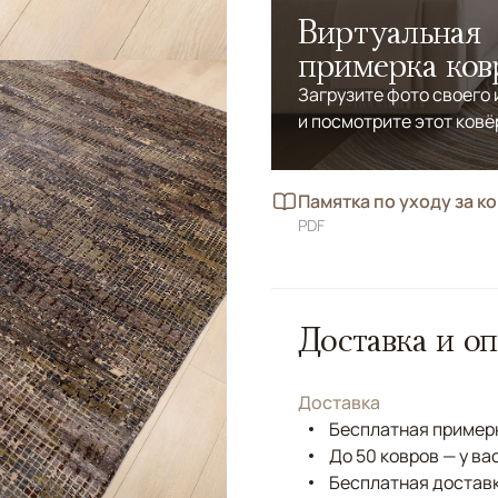
Виртуальная
примерка ков
Загрузите фото своего
и посмотрите этот ковё
Памятка по уходу за к
PDF
Доставка и оп
Доставка
Бесплатная примерк
До 50 ковров — у ва
Бесплатная доставк