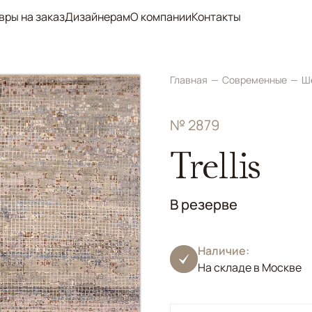
вры на заказ
Дизайнерам
О компании
Контакты
Главная
Современные
Ш
№ 2879
Trellis
В резерве
Наличие:
На складе в Москве