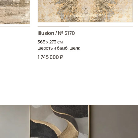
Illusion / № 5170
365 x 273 см
шерсть и бамб. шелк
1 745 000 ₽