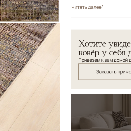
Стиль
Читать далее
Современные
Цвета
Серый, Фиолетовый
Узоры
Геометрический
В абстрактном узоре этог
Хотите увиде
шика.
ковёр у себя 
Привезем к вам домой д
Заказать прим