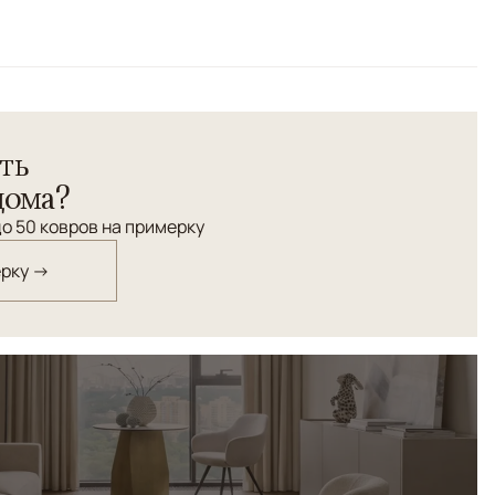
/Сиреневый
о ковра проявляются черты нового индустриального
ть
дома?
о 50 ковров на примерку
ерку →