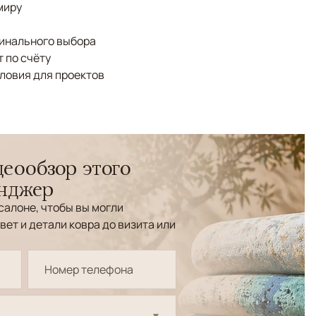
миру
финального выбора
 по счёту
ловия для проектов
еообзор этого
енджер
салоне, чтобы вы могли
вет и детали ковра до визита или