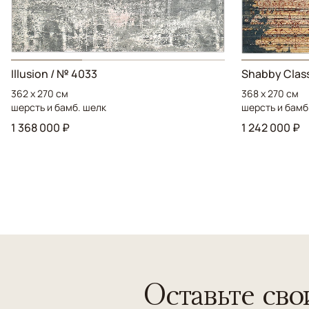
Illusion / № 4033
Shabby Class
362 x 270 см
368 x 270 см
шерсть и бамб. шелк
шерсть и бамб
1 368 000 ₽
1 242 000 ₽
Оставьте сво