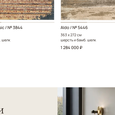
ic / № 3844
Aldo / № 5446
363 x 272 см
. шелк
шерсть и бамб. шелк
1 284 000 ₽
и