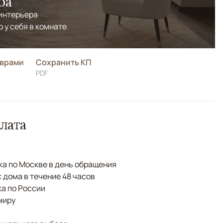
ра
 интерьера
р у себя в комнате
оврами
Сохранить КП
PDF
лата
а по Москве в день обращения
с дома в течение 48 часов
а по России
миру