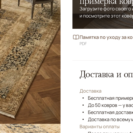
примерка ков
Загрузите фото своего
и посмотрите этот ковё
Памятка по уходу за к
PDF
Доставка и оп
Доставка
Бесплатная примерк
До 50 ковров — у ва
Бесплатная доставк
Доставка по всему 
Варианты оплаты