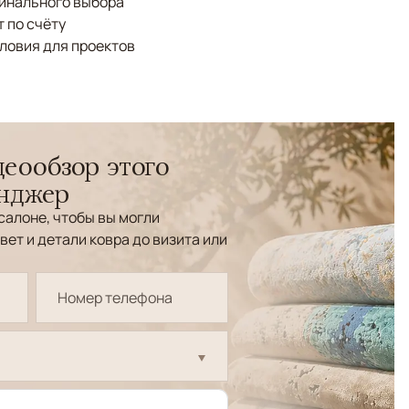
финального выбора
 по счёту
ловия для проектов
еообзор этого
енджер
салоне, чтобы вы могли
вет и детали ковра до визита или