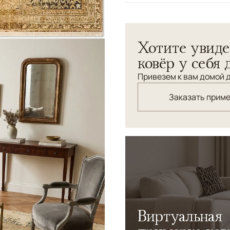
Узоры
Растительный, Геом
Дизайнерский ковер "Арте
Хотите увиде
оливкового в сочетании с
нечто впечатляющее. Доба
ковёр у себя 
Привезем к вам домой д
Заказать прим
Виртуальная