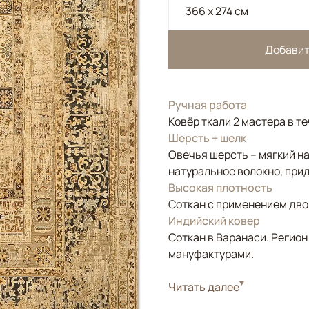
366 x 274 см
Добавит
Ручная работа
Ковёр ткали 2 мастера в т
Шерсть + шелк
Овечья шерсть – мягкий н
натуральное волокно, прид
Высокая плотность
Соткан с применением двой
Индийский ковер
Соткан в Варанаси. Регион
мануфактурами.
Стиль
Читать далее
Классические
Цвета
Бежевый, Золотой