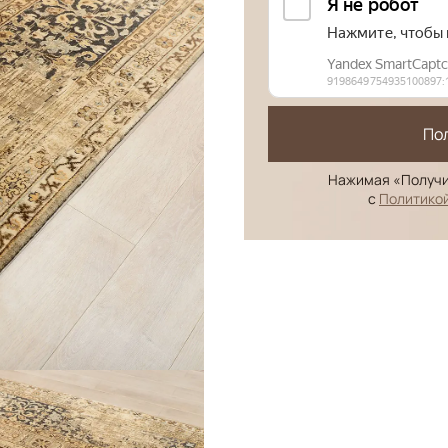
По
Нажимая «Получи
с
Политико