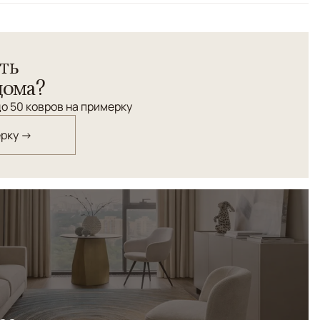
етрический
факт" выполнен в благородных оттенках табачного и
ть
 холодным коричневым. В домашнем дизайне создаст
вит в интерьерное решение черты винтажной моды.
дома?
о 50 ковров на примерку
ерку →