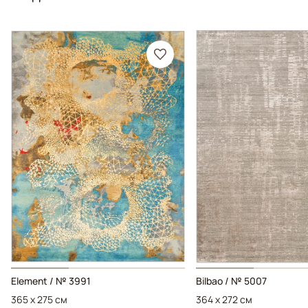
Element / № 3991
Bilbao / № 5007
365 x 275 см
364 x 272 см