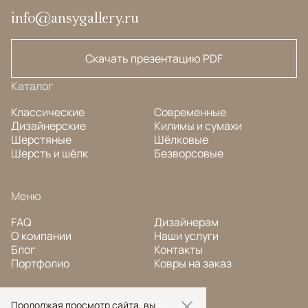
info@ansygallery.ru
Скачать презентацию PDF
Каталог
Классические
Современные
Дизайнерские
Килимы и сумахи
Шерстяные
Шёлковые
Шерсть и шёлк
Безворсовые
Меню
FAQ
Дизайнерам
О компании
Наши услуги
Блог
Контакты
Портфолио
Ковры на заказ
© Ansy Carpet Company 2005 — 2026
Продолжая просмотр сайта, вы