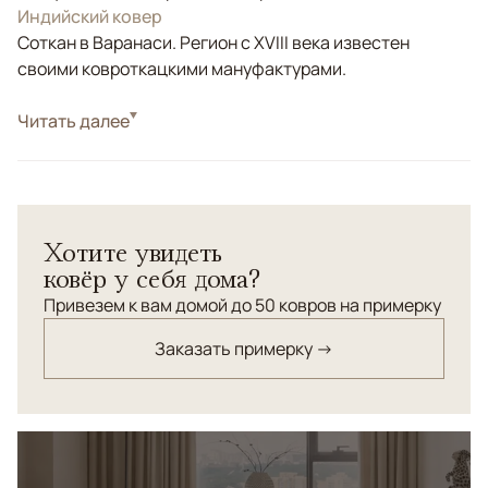
Индийский ковер
Соткан в Варанаси. Регион с XVIII века известен
своими ковроткацкими мануфактурами.
Стиль
Читать далее
Современные
Цвета
Золотой, Синий
Узоры
Растительный, Абстрактный
Дизайнерский ковер интенсивного сине-золотого
Хотите увидеть
оттенка создает превосходный фон для любой
ковёр у себя дома?
обстановки в стиле урбанистического шика.
Привезем к вам домой до 50 ковров на примерку
Заказать примерку →