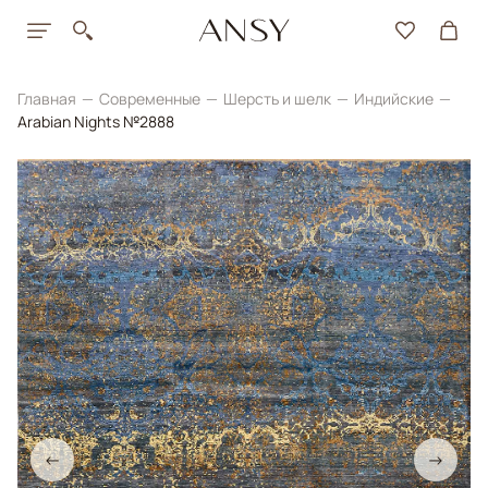
Главная
Современные
Шерсть и шелк
Индийские
Arabian Nights №2888
←
→