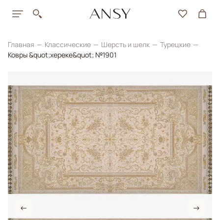
Главная
Классические
Шерсть и шелк
Турецкие
Ковры &quot;хереке&quot; №1901
←
→