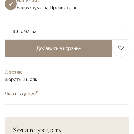
Наличие:
В шоу-руме на Пречистенке
156 x 93 см
Добавить в корзину
Состав
шерсть и шелк
Стиль
Читать далее
Классические
Турецкий ковер из шерсти высшей категории и
натурального шелка.<br> <b>Максимальная
узелковая плотность!</b>
Хотите увидеть