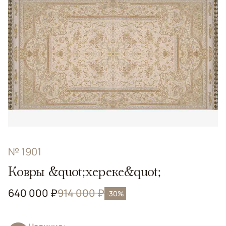
№ 1901
Ковры &quot;хереке&quot;
640 000 ₽
914 000 ₽
-30%