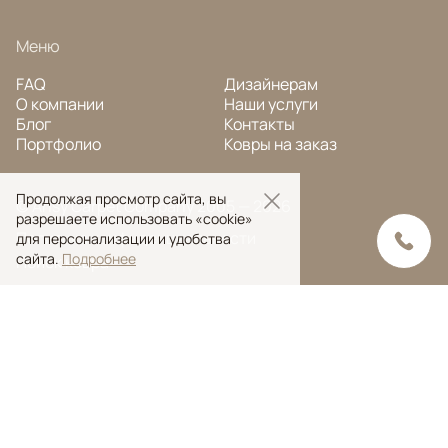
Меню
FAQ
Дизайнерам
О компании
Наши услуги
Блог
Контакты
Портфолио
Ковры на заказ
Продолжая просмотр сайта, вы
© Ansy Carpet Company 2005 — 2026
разрешаете использовать «cookie»
Политика конфиденциальности
для персонализации и удобства
сайта.
Подробнее
Поиск ковра
Поиск