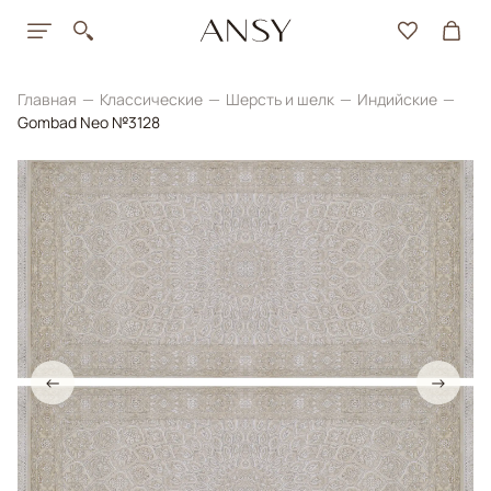
Главная
Классические
Шерсть и шелк
Индийские
Gombad Neo №3128
←
→