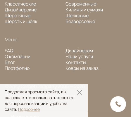
Классические
Современные
Дизайнерские
Килимы и сумахи
Шерстяные
Шёлковые
Шерсть и шёлк
Безворсовые
Меню
FAQ
Дизайнерам
О компании
Наши услуги
Блог
Контакты
Портфолио
Ковры на заказ
© Ansy Carpet Company 2005 — 2026
Продолжая просмотр сайта, вы
Политика конфиденциальности
разрешаете использовать «cookie»
Поиск ковра
для персонализации и удобства
сайта.
Подробнее
Поиск