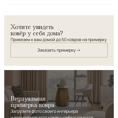
Парные ковры с мягким ворсом нежно-сливочного и
светло-бежевого цвета со стилизованным
персидским орнаментом "Гомбад".
Хотите увидеть
ковёр у себя дома?
Привезем к вам домой до 50 ковров на примерку
Заказать примерку →
Виртуальная
примерка ковра
Загрузите фото своего интерьера
и посмотрите этот ковёр у себя в комнате