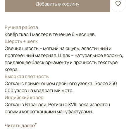
Добавить в корзину
Ручная работа
Ковёр ткал 1 мастер в течение 6 месяцев.
Шерсть + шелк
Овечья шерсть – мягкий на ощупь, эластичный и
долговечный материал. Шелк – натуральное волокно,
придающее блеск орнаменту и прочность текстуре
ковра .
Высокая плотность
Соткан с применением двойного узелка. Более 250
000 узлов на квадратный метр.
Индийский ковер
Соткан в Варанаси. Регион с XVIII века известен
своими ковроткацкими мануфактурами.
Стиль
Читать далее
Классические