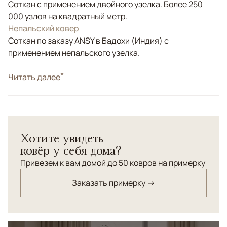
Соткан с применением двойного узелка. Более 250
000 узлов на квадратный метр.
Непальский ковер
Соткан по заказу ANSY в Бадохи (Индия) с
применением непальского узелка.
Стиль
Читать далее
Современные
Белый/Сливочный, Серый, Коричневый/
Цвета
Терракотовый
Узоры
Абстрактный
Хотите увидеть
ковёр у себя дома?
Привезем к вам домой до 50 ковров на примерку
Заказать примерку →