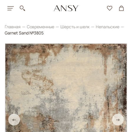
Главная
Современные
Шерсть и шелк
Непальские
Garnet Sand №3805
←
→