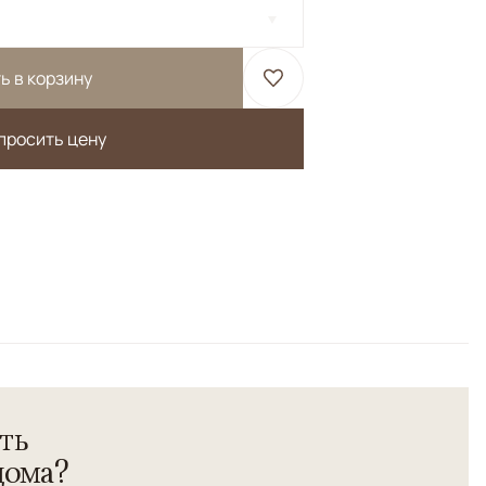
ь в корзину
просить цену
овая часть соткана из <b>шерсти яка</b>, а весь
натурального шелка</b>.<br> Высочайшая плотность
ть
дома?