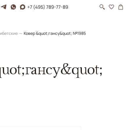
+7 (495) 789-77-89
ибетские
Ковер &quot;гансу&quot; №1985
uot;гансу&quot;