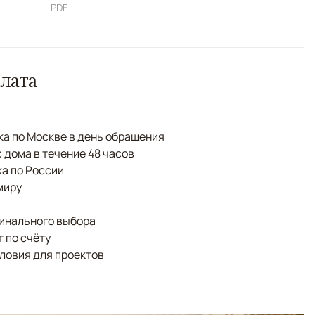
PDF
лата
а по Москве в день обращения
с дома в течение 48 часов
а по России
миру
финального выбора
 по счёту
ловия для проектов