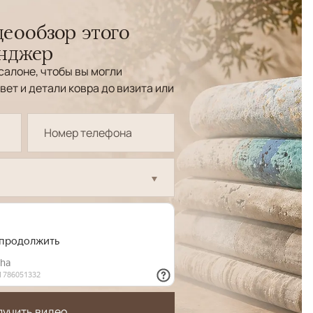
еообзор этого
енджер
салоне, чтобы вы могли
вет и детали ковра до визита или
лучить видео