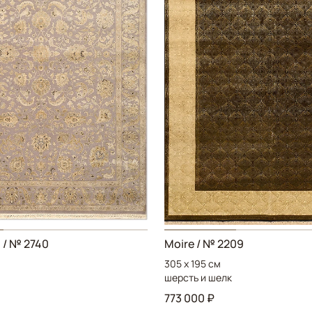
 / № 2740
Moire / № 2209
305 x 195 см
шерсть и шелк
773 000 ₽