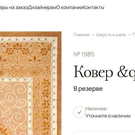
вры на заказ
Дизайнерам
О компании
Контакты
Главная
Шерсть и шелк
Т
№ 1985
Ковер &q
В резерве
Наличие:
Уточните о наличии