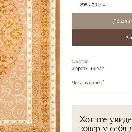
298 x 201 см
Добавит
За
Состав
шерсть и шелк
Читать далее
Тибетский ковер. <br> Фон
орнамент выполнен из <b>
для данного типа ковров.
Хотите увиде
ковёр у себя 