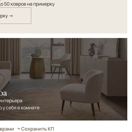
о 50 ковров на примерку
ерку →
ра
 интерьера
р у себя в комнате
оврами
Сохранить КП