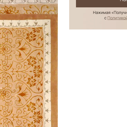
Нажимая «Получи
с
Политико