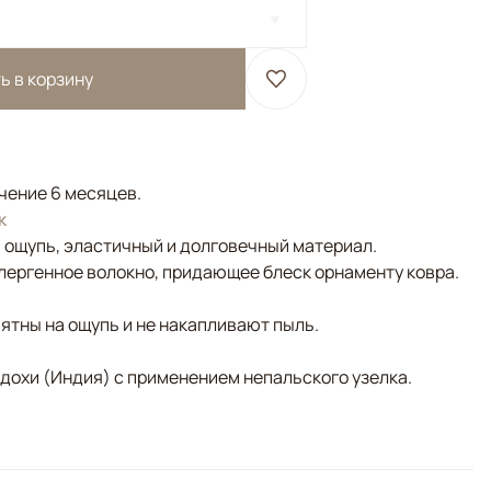
ь в корзину
ечение 6 месяцев.
к
а ощупь, эластичный и долговечный материал.
лергенное волокно, придающее блеск орнаменту ковра.
ятны на ощупь и не накапливают пыль.
адохи (Индия) с применением непальского узелка.
ий