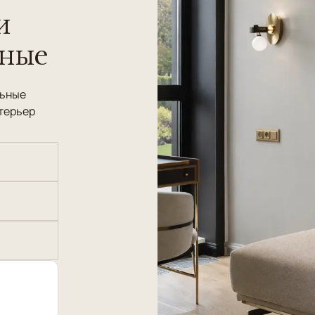
и
нные
льные
терьер