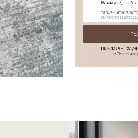
По
Нажимая «Получи
с
Политико