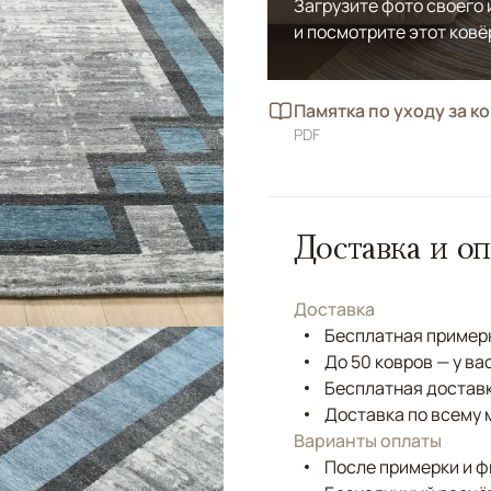
Загрузите фото своего
и посмотрите этот ковё
Памятка по уходу за к
PDF
Доставка и оп
Доставка
Бесплатная примерк
До 50 ковров — у ва
Бесплатная доставк
Доставка по всему 
Варианты оплаты
После примерки и 