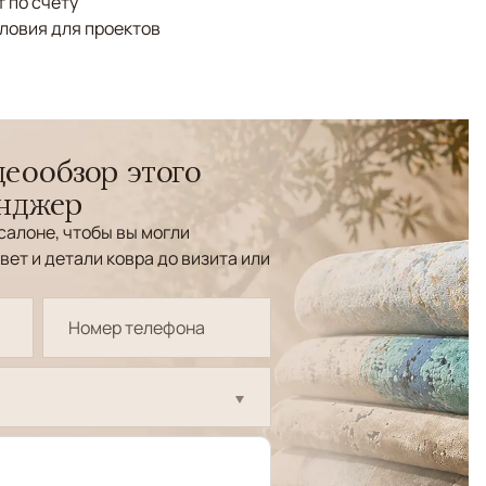
 по счёту
ловия для проектов
еообзор этого
енджер
салоне, чтобы вы могли
вет и детали ковра до визита или