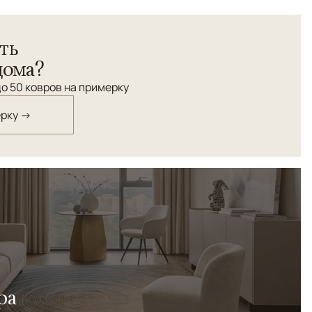
ть
дома?
о 50 ковров на примерку
ерку →
ра