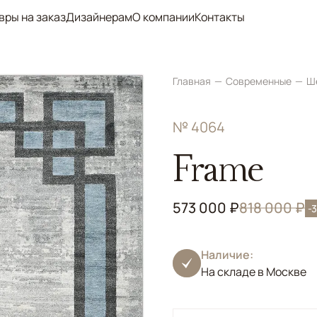
вры на заказ
Дизайнерам
О компании
Контакты
Главная
Современные
Ш
№ 4064
Frame
573 000 ₽
818 000 ₽
-
Наличие:
На складе в Москве