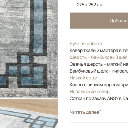
275 x 252 см
Добавит
Ручная работа
Ковёр ткали 2 мастера в т
Шерсть + бамбуковый шел
Овечья шерсть – мягкий н
Бамбуковый шелк – гипоал
Низкий ворс
Ковры с низким ворсом при
Непальский ковер
Соткан по заказу ANSY в Б
Стиль
Читать далее
Современные
Цвета
Серый, Голубой, Син
Узоры
Геометрический