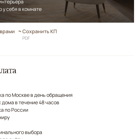
 интерьера
р у себя в комнате
оврами
Сохранить КП
PDF
лата
а по Москве в день обращения
с дома в течение 48 часов
а по России
миру
финального выбора