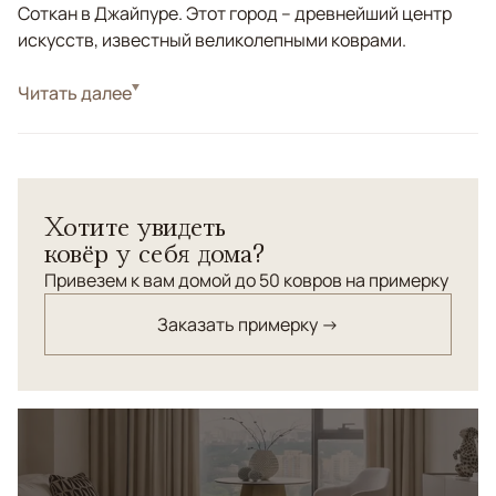
Соткан в Джайпуре. Этот город – древнейший центр
искусств, известный великолепными коврами.
Стиль
Читать далее
Современные
Цвета
Бежевый, Серый, Синий
Узоры
Абстрактный
Хотите увидеть
ковёр у себя дома?
Привезем к вам домой до 50 ковров на примерку
Заказать примерку →