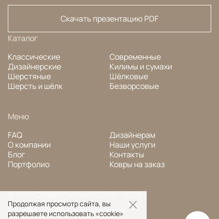
Скачать презентацию PDF
Каталог
Классические
Современные
Дизайнерские
Килимы и сумахи
Шерстяные
Шёлковые
Шерсть и шёлк
Безворсовые
Меню
FAQ
Дизайнерам
О компании
Наши услуги
Блог
Контакты
Портфолио
Ковры на заказ
© Ansy Carpet Company 2005 — 2026
Продолжая просмотр сайта, вы
Политика конфиденциальности
разрешаете использовать «cookie»