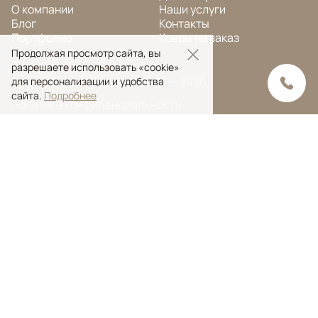
О компании
Наши услуги
Блог
Контакты
Портфолио
Ковры на заказ
Продолжая просмотр сайта, вы
разрешаете использовать «cookie»
© Ansy Carpet Company 2005 — 2026
для персонализации и удобства
сайта.
Подробнее
Политика конфиденциальности
Поиск ковра
Поиск