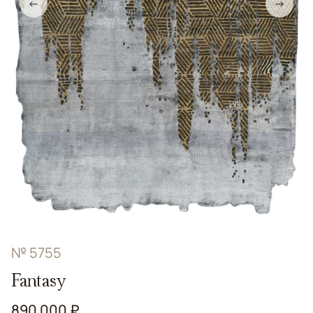
←
→
№ 5755
Fantasy
890 000 ₽