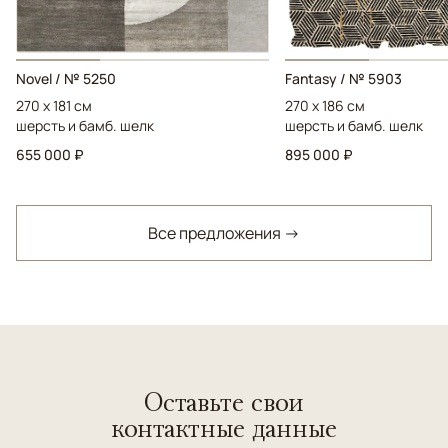
Novel / № 5250
Fantasy / № 5903
270 x 181 см
270 x 186 см
шерсть и бамб. шелк
шерсть и бамб. шелк
655 000 ₽
895 000 ₽
Все предложения →
Оставьте свои
контактные данные