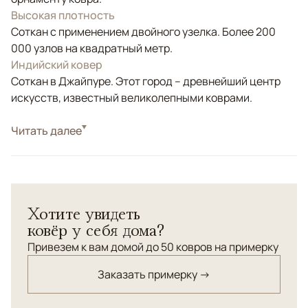
Высокая плотность
Соткан с применением двойного узелка. Более 200
000 узлов на квадратный метр.
Индийский ковер
Соткан в Джайпуре. Этот город – древнейший центр
искусств, известный великолепными коврами.
Стиль
Читать далее
Современные
Цвета
Бежевый, Коричневый/Терракотовый, Голубой
Узоры
Геометрический, Абстрактный
Хотите увидеть
ковёр у себя дома?
Привезем к вам домой до 50 ковров на примерку
Заказать примерку →