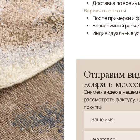
Доставка по всему 
Варианты оплаты
После примерки и 
Безналичный расчёт
Индивидуальные ус
Отправим вид
ковра в месс
Снимем видео в нашем 
рассмотреть фактуру, ц
покупки
WhatsApp