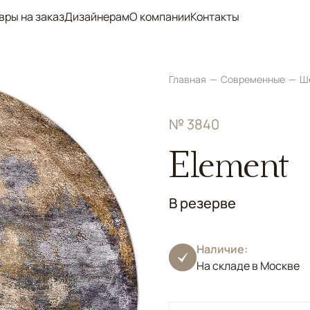
вры на заказ
Дизайнерам
О компании
Контакты
Главная
Современные
Ш
№ 3840
Element
В резерве
Наличие:
На складе в Москве