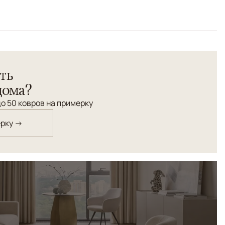
отовый, Фиолетовый/Сиреневый
ть
дома?
о 50 ковров на примерку
ерку →