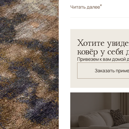
Стиль
Читать далее
Современные
Цвета
Коричневый/Террак
Узоры
Абстрактный
Хотите увиде
ковёр у себя 
Привезем к вам домой д
Заказать прим