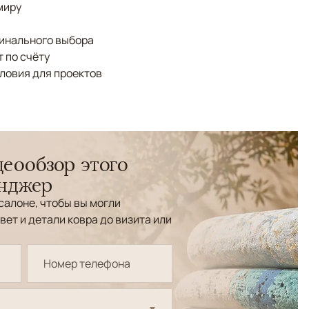
миру
финального выбора
 по счёту
ловия для проектов
еообзор этого
енджер
салоне, чтобы вы могли
вет и детали ковра до визита или