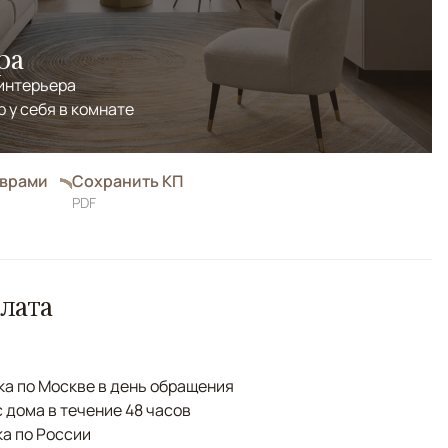
ра
 интерьера
р у себя в комнате
оврами
Сохранить КП
PDF
лата
а по Москве в день обращения
с дома в течение 48 часов
а по России