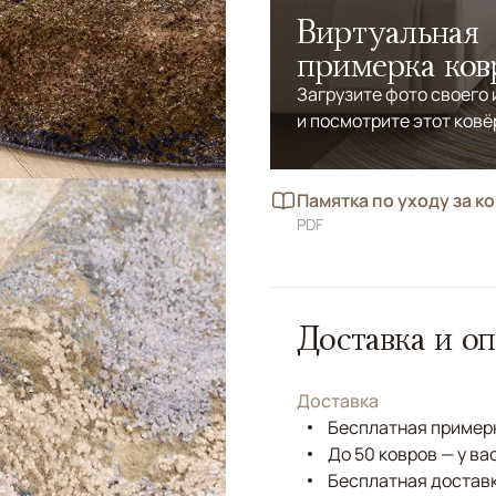
Виртуальная
примерка ков
Загрузите фото своего
и посмотрите этот ковё
Памятка по уходу за к
PDF
Доставка и оп
Доставка
Бесплатная примерк
До 50 ковров — у ва
Бесплатная доставк