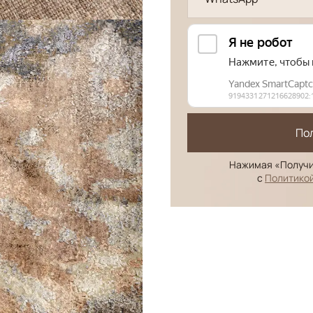
По
Нажимая «Получи
с
Политико