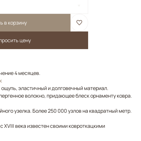
ь в корзину
просить цену
ечение 4 месяцев.
к
а ощупь, эластичный и долговечный материал.
лергенное волокно, придающее блеск орнаменту ковра.
ного узелка. Более 250 000 узлов на квадратный метр.
 с XVIII века известен своими ковроткацкими