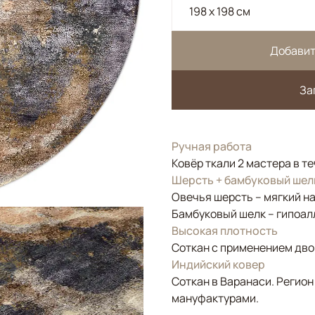
198 x 198 см
Добавит
За
Ручная работа
Ковёр ткали 2 мастера в т
Шерсть + бамбуковый шел
Овечья шерсть – мягкий н
Бамбуковый шелк – гипоал
Высокая плотность
Соткан с применением двой
Индийский ковер
Соткан в Варанаси. Регион
мануфактурами.