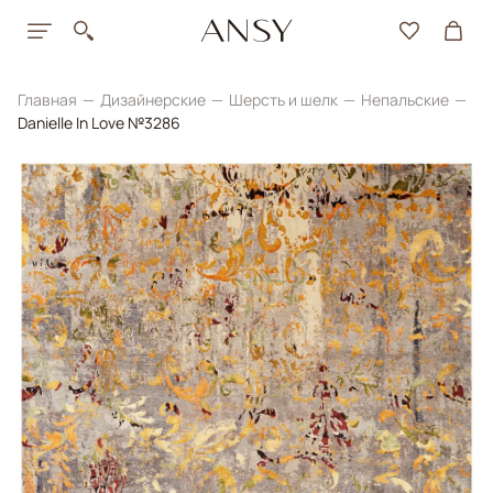
Главная
Дизайнерские
Шерсть и шелк
Непальские
Danielle In Love №3286