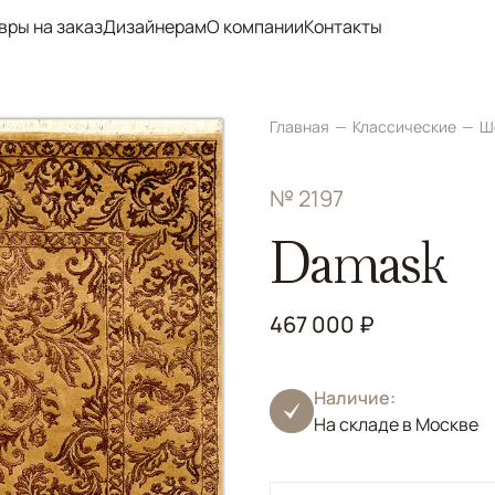
вры на заказ
Дизайнерам
О компании
Контакты
Главная
Классические
Ш
№ 2197
Damask
467 000 ₽
Наличие:
На складе в Москве