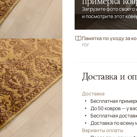
примерка ков
Загрузите фото своего
и посмотрите этот ковё
Памятка по уходу за к
PDF
Доставка и оп
Доставка
Бесплатная примерк
До 50 ковров — у ва
Бесплатная доставк
Доставка по всему 
Варианты оплаты