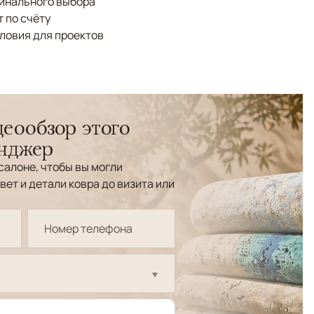
финального выбора
 по счёту
ловия для проектов
еообзор этого
енджер
салоне, чтобы вы могли
вет и детали ковра до визита или