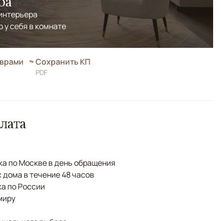
ра
 интерьера
р у себя в комнате
оврами
Сохранить КП
PDF
лата
а по Москве в день обращения
с дома в течение 48 часов
а по России
миру