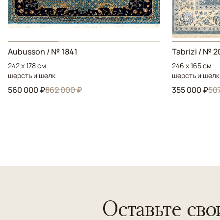
Aubusson / № 1841
Tabrizi / № 
242 x 178 см
246 x 165 см
шерсть и шелк
шерсть и шелк
560 000 ₽
862 000 ₽
355 000 ₽
50
Оставьте сво