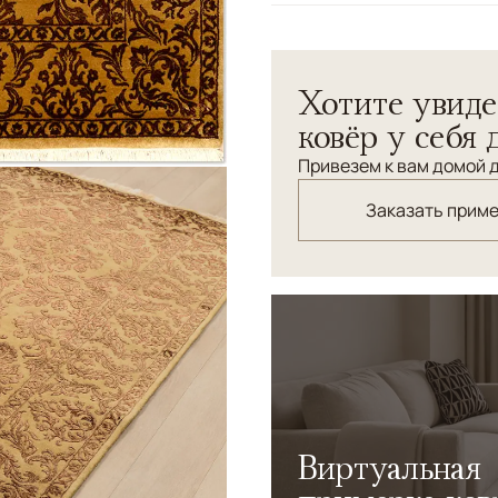
Узоры
Растительный
Плотно декорированный м
Хотите увиде
выполнен в роскошной беж
ковёр у себя 
Привезем к вам домой д
Заказать прим
Виртуальная