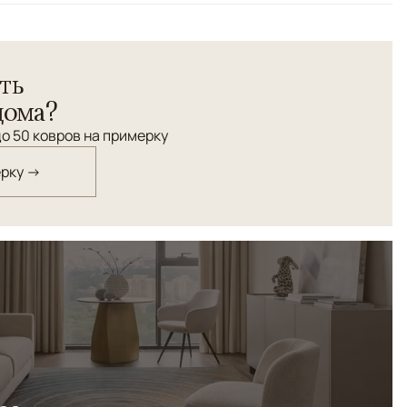
онохромным шелковым орнаментом ковер "Дамаск"
ть
ево-золотистой гамме.
дома?
о 50 ковров на примерку
ерку →