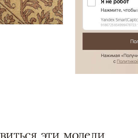
По
Нажимая «Получи
с
Политико
виться эти модели