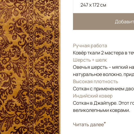
247 x 172 см
Добавит
Ручная работа
Ковёр ткали 2 мастера в т
Шерсть + шелк
Овечья шерсть – мягкий н
натуральное волокно, прид
Высокая плотность
Соткан с применением двой
Индийский ковер
Соткан в Джайпуре. Этот г
великолепными коврами.
Стиль
Читать далее
Классические
Цвета
Бежевый, Золотой