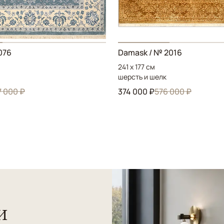
2076
Damask / № 2016
241 x 177 см
шерсть и шелк
7 000 ₽
374 000 ₽
576 000 ₽
и