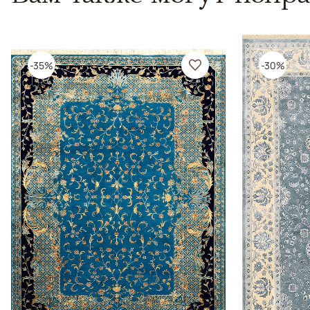
-35%
-30%