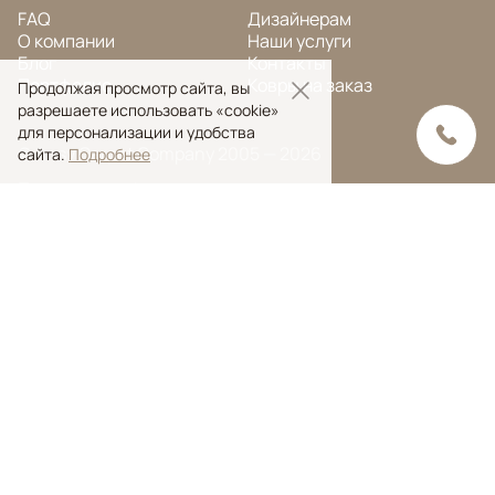
FAQ
Дизайнерам
О компании
Наши услуги
Блог
Контакты
Портфолио
Ковры на заказ
Продолжая просмотр сайта, вы
разрешаете использовать «cookie»
для персонализации и удобства
© Ansy Carpet Company 2005 — 2026
сайта.
Подробнее
Политика конфиденциальности
Поиск ковра
Поиск