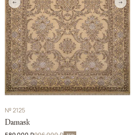
←
→
№ 2125
Damask
589 000 ₽
906 000 ₽