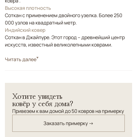
ковра .
Высокая плотность
Соткан с применением двойного узелка. Более 250
000 узлов на квадратный метр.
Индийский ковер
Соткан в Джайпуре. Этот город – древнейший центр
искусств, известный великолепными коврами.
Стиль
Читать далее
Классические
Ковер с орнаментом "Дамаск" создаст прекрасный
фон в интерьере в стиле ар-деко.
Хотите увидеть
ковёр у себя дома?
Привезем к вам домой до 50 ковров на примерку
Заказать примерку →