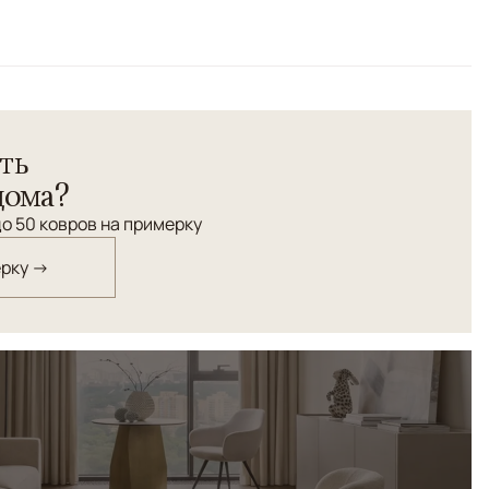
намент ковра "Дамаск", сочетающий в себе
ые мотивы, элегантность и комфорт, создаст ощущение
добавляя красоты и мягкости в интерьере.
ть
дома?
о 50 ковров на примерку
ерку →