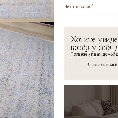
Стиль
Читать далее
Классические
Структурный ритмичный ор
традиционные и современн
уюта и умиротворенности, 
Хотите увиде
ковёр у себя 
Привезем к вам домой д
Заказать прим