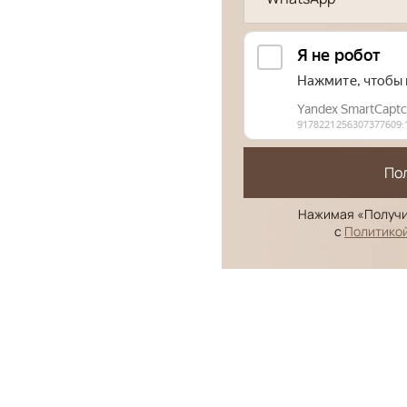
По
Нажимая «Получи
с
Политико