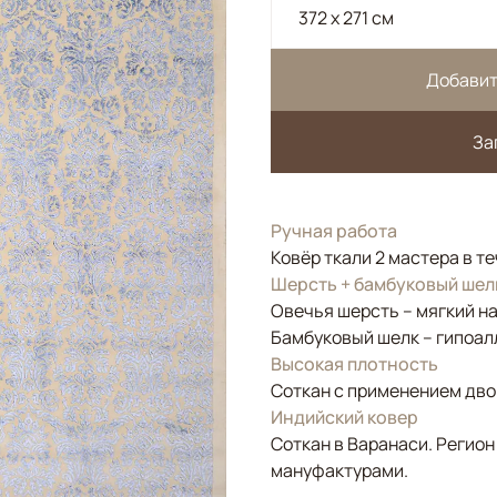
372 x 271 см
Добавит
За
Ручная работа
Ковёр ткали 2 мастера в т
Шерсть + бамбуковый шел
Овечья шерсть – мягкий н
Бамбуковый шелк – гипоал
Высокая плотность
Соткан с применением двой
Индийский ковер
Соткан в Варанаси. Регион
мануфактурами.