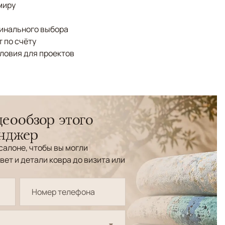
миру
финального выбора
 по счёту
ловия для проектов
еообзор этого
енджер
салоне, чтобы вы могли
вет и детали ковра до визита или