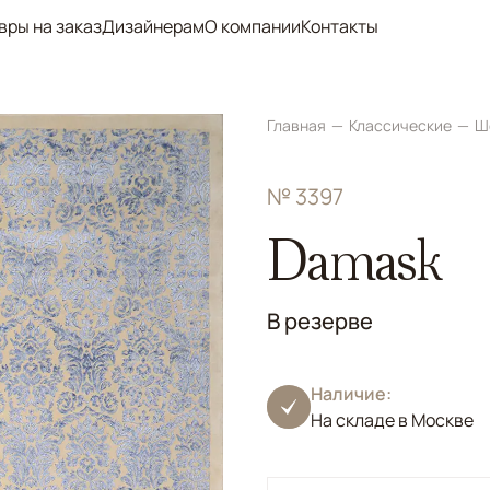
вры на заказ
Дизайнерам
О компании
Контакты
Главная
Классические
Ш
№ 3397
Damask
В резерве
Наличие:
На складе в Москве