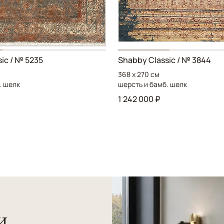
ic / № 5235
Shabby Classic / № 3844
368 x 270 см
. шелк
шерсть и бамб. шелк
1 242 000 ₽
и