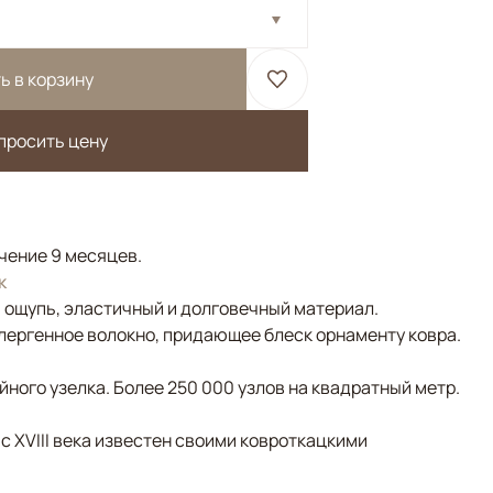
ь в корзину
просить цену
ечение 9 месяцев.
к
а ощупь, эластичный и долговечный материал.
лергенное волокно, придающее блеск орнаменту ковра.
ного узелка. Более 250 000 узлов на квадратный метр.
 с XVIII века известен своими ковроткацкими