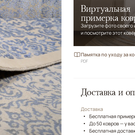
Виртуальная
примерка ков
Загрузите фото своего
и посмотрите этот ковё
Памятка по уходу за к
PDF
Доставка и оп
Доставка
Бесплатная примерк
До 50 ковров — у ва
Бесплатная доставк