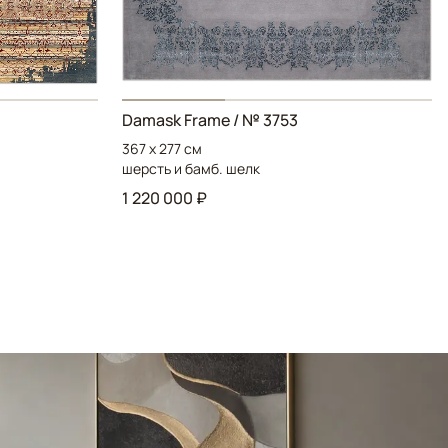
Damask Frame / № 3753
367 x 277 см
шерсть и бамб. шелк
1 220 000 ₽