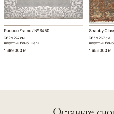
Rococo Frame / № 3450
Shabby Class
362 x 274 см
363 x 267 см
шерсть и бамб. шелк
шерсть и бамб
1 389 000 ₽
1 653 000 ₽
Оставьте сво