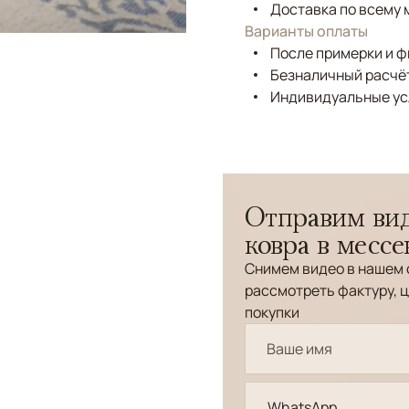
Доставка по всему 
Варианты оплаты
После примерки и 
Безналичный расчёт
Индивидуальные ус
Отправим вид
ковра в месс
Снимем видео в нашем 
рассмотреть фактуру, ц
покупки
WhatsApp