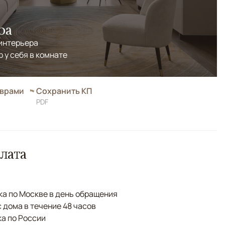
ра
 интерьера
р у себя в комнате
оврами
Сохранить КП
PDF
лата
а по Москве в день обращения
с дома в течение 48 часов
а по России