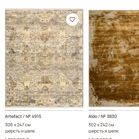
Artefact / № 4915
Aldo / № 3830
306 x 247 см
302 x 242 см
шерсть и шелк
шерсть и шелк