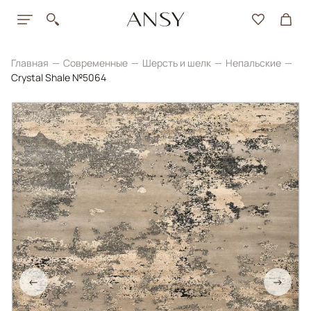
Главная
Современные
Шерсть и шелк
Непальские
Crystal Shale №5064
←
→