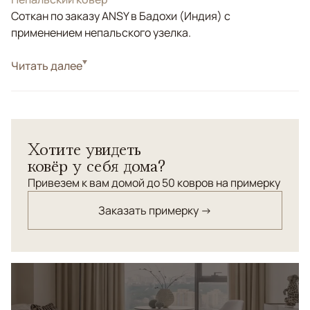
Соткан по заказу ANSY в Бадохи (Индия) с
применением непальского узелка.
Стиль
Читать далее
Современные
Цвета
Золотой, Серый, Черный/Темносиний
Узоры
Абстрактный
Хотите увидеть
ковёр у себя дома?
Привезем к вам домой до 50 ковров на примерку
Заказать примерку →