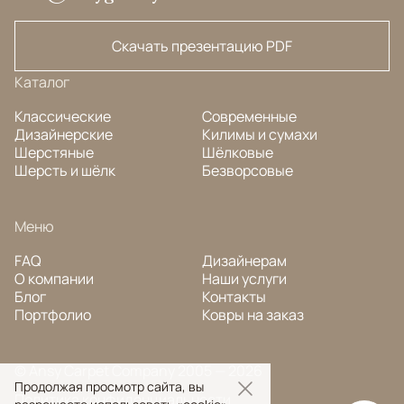
Скачать презентацию PDF
Каталог
Классические
Современные
Дизайнерские
Килимы и сумахи
Шерстяные
Шёлковые
Шерсть и шёлк
Безворсовые
Меню
FAQ
Дизайнерам
О компании
Наши услуги
Блог
Контакты
Портфолио
Ковры на заказ
© Ansy Carpet Company 2005 — 2026
Продолжая просмотр сайта, вы
Политика конфиденциальности