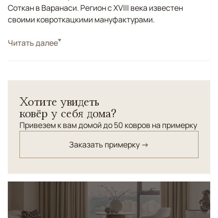
Соткан в Варанаси. Регион с XVIII века известен
своими ковроткацкими мануфактурами.
Стиль
Читать далее
Современные
Цвета
Бежевый, Серый
Узоры
Абстрактный
Хотите увидеть
ковёр у себя дома?
Привезем к вам домой до 50 ковров на примерку
Заказать примерку →