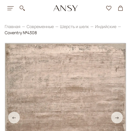
Главная
Современные
Шерсть и шелк
Индийские
Coventry №4308
←
→