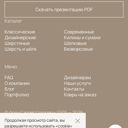
Скачать презентацию PDF
Каталог
Классические
Современные
Дизайнерские
Килимы и сумахи
Шерстяные
Шёлковые
Шерсть и шёлк
Безворсовые
Меню
FAQ
Дизайнерам
О компании
Наши услуги
Блог
Контакты
Портфолио
Ковры на заказ
© Ansy Carpet Company 2005 — 2026
Продолжая просмотр сайта, вы
Политика конфиденциальности
разрешаете использовать «cookie»