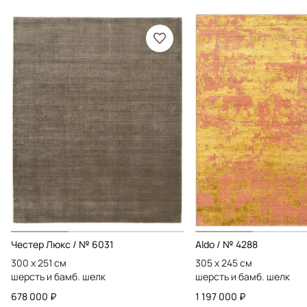
Честер Люкс / № 6031
Aldo / № 4288
300 x 251 см
305 x 245 см
шерсть и бамб. шелк
шерсть и бамб. шелк
678 000 ₽
1 197 000 ₽