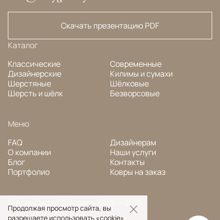
Скачать презентацию PDF
Каталог
Классические
Современные
Дизайнерские
Килимы и сумахи
Шерстяные
Шёлковые
Шерсть и шёлк
Безворсовые
Меню
FAQ
Дизайнерам
О компании
Наши услуги
Блог
Контакты
Портфолио
Ковры на заказ
© Ansy Carpet Company 2005 — 2026
Продолжая просмотр сайта, вы
Политика конфиденциальности
разрешаете использовать «cookie»