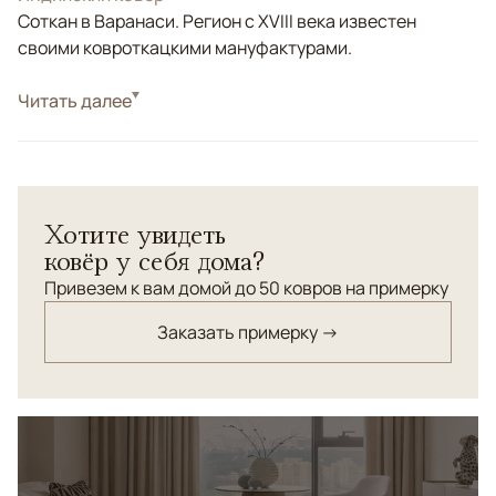
Соткан в Варанаси. Регион с XVIII века известен
своими ковроткацкими мануфактурами.
Стиль
Читать далее
Современные
Цвета
Бежевый
Узоры
Абстрактный
Минималистичный ковер ручной работы Cosmo из
Хотите увидеть
шерсти и шелка с тонкой линейной фактурой и сложной
ковёр у себя дома?
нюдовой палитрой. Деликатный блеск шелка придает
поверхности глубину и мягкую игру света. Спокойный,
Привезем к вам домой до 50 ковров на примерку
тактильный и универсальный по характеру, Cosmo
Заказать примерку →
органично дополняет современные интерьеры,
создавая ощущение тепла, воздуха и тихой роскоши.